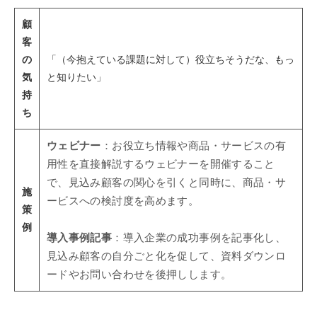
顧
客
の
「（今抱えている課題に対して）役立ちそうだな、もっ
気
と知りたい」
持
ち
ウェビナー
：お役立ち情報や商品・サービスの有
用性を直接解説するウェビナーを開催すること
で、見込み顧客の関心を引くと同時に、商品・サ
施
ービスへの検討度を高めます。
策
例
導入事例記事
：導入企業の成功事例を記事化し、
見込み顧客の自分ごと化を促して、資料ダウンロ
ードやお問い合わせを後押しします。