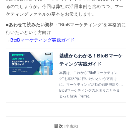
るのでしょうか。今回は弊社の活用事例も含めつつ、マー
ケティングファネルの基本をお伝えします。
■あわせて読みたい資料
：“BtoBマーケティング”を本格的に
行いたいという方向け
→
BtoBマーケティング実践ガイド
基礎からわかる！BtoBマーケ
ティング実践ガイド
本書は、これから“BtoBマーケティン
グ”を本格的に行いたいという方向け
に、マーケティング活動の戦略設計や各
種施策のTipsを網羅した資料です。
BtoBマーケティングのお困りごとをま
るっと解決「ferret」
目次
[非表示]