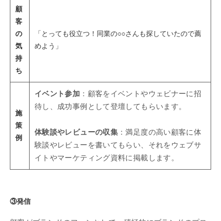
顧
客
の
「とっても役立つ！同業の○○さんも探していたので薦
気
めよう」
持
ち
イベント参加
：顧客をイベントやウェビナーに招
待し、成功事例として登壇してもらいます。
施
策
体験談やレビューの収集
：満足度の高い顧客に体
例
験談やレビューを書いてもらい、それをウェブサ
イトやマーケティング資料に掲載します。
③発信