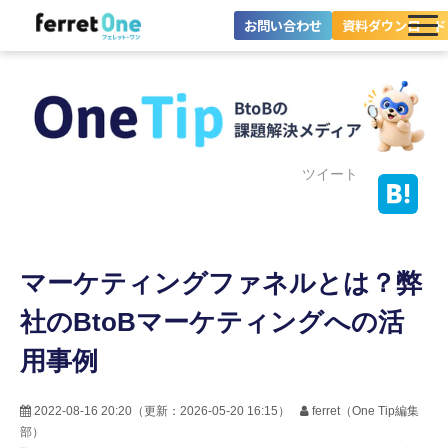
お問い合わせ
資料ダウンロード
ferret Oneとは？
ツール・機能一覧
目的別に探す
ツイート
導入事例
マーケティングファネルとは？弊
料金プラン
社のBtoBマーケティングへの活
セミナー
用事例
お役立ち情報
2022-08-16 20:20
（更新：
2026-05-20 16:15
）
ferret（One Tip編集
部）