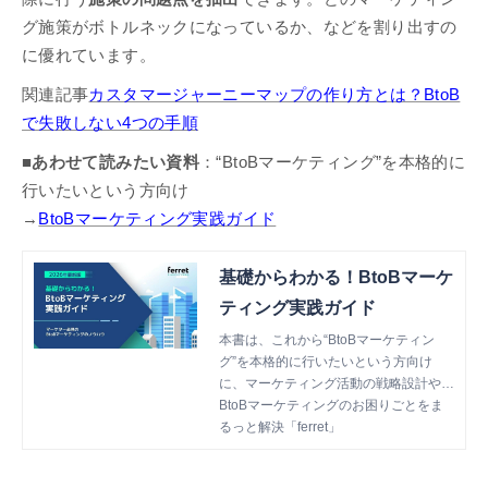
グ施策がボトルネックになっているか、などを割り出すの
に優れています。
関連記事
カスタマージャーニーマップの作り方とは？BtoB
で失敗しない4つの手順
■あわせて読みたい資料
：“BtoBマーケティング”を本格的に
行いたいという方向け
→
BtoBマーケティング実践ガイド
基礎からわかる！BtoBマーケ
ティング実践ガイド
本書は、これから“BtoBマーケティン
グ”を本格的に行いたいという方向け
に、マーケティング活動の戦略設計や各
種施策のTipsを網羅した資料です。
BtoBマーケティングのお困りごとをま
るっと解決「ferret」