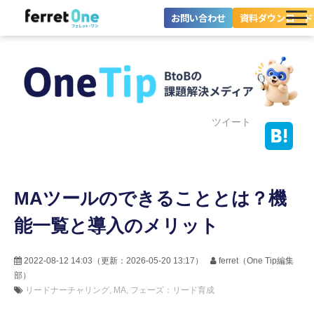
お問い合わせ
資料ダウンロード
ferret Oneとは？
ツール・機能一覧
目的別に探す
ツイート
導入事例
MAツールのできることとは？機
料金プラン
能一覧と導入のメリット
セミナー
お役立ち情報
2022-08-12 14:03
（更新：
2026-05-20 13:17
）
ferret（One Tip編集
部）
リードナーチャリング
MA
フェーズ：リード育成