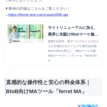
▼事例の詳細はこちらをご覧ください！
→
https://ferret-one.com/cases/036-api
サイトリニューアルに加え、
業界に先駆けWebマーケ施策
を実行。 3ヶ月で80件の問い
創業110余年、新サービスサイトの立ち
上げを検討されていたアピ株式会社様。
合わせを獲得！
ferret Oneを導入し、Webマーケの施策
に取り組み始めたことで80件のお問い
Webマーケティングツール『ferret On
合わせが！導入の決め手や今後の取り組
e』
みについておうかがいします。
直感的な操作性と安心の料金体系｜
BtoB向けMAツール「ferret MA」