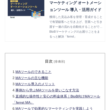
マーケティング オートメーシ
ョンツール 導入・活用ガイド
獲得した見込み客を管理・育成すること
で有望顧客へと引き上げ、営業へと引き
渡す一連の流れを自動化することができ
るマーケティングオートメーション（M
BtoBマーケティングのお困りごとをま
A）。今回ご紹介する資料では、MAツ
るっと解決「ferret」
ールの基本についてご紹介します。
目次
[非表示]
1.
MAツールのできること
2.
MAツールの主な機能
3.
MAツール導入のメリット
4.
事例から学ぶMAツールを使いこなす方法
5.
直感的な操作性と安心の料金体系｜BtoB向けMAツール
「ferret MA」
6.
MAツールで効果的なマーケティングを実践しよう