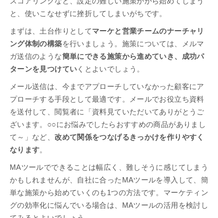
スコアリングなど、設定の難しい施策かから始めてしまう
と、使いこなせずに挫折してしまいがちです。
まずは、土台作りとして
マーケと営業チームのナーチャリ
ング体制の構築
を行いましょう。施策については、メルマ
ガ送信のような
簡単にできる施策から進めていき、成功パ
ターンを見つけてい
くとよいでしょう。
メール送信は、今までアプローチしていなかった顧客にア
プローチする手段として最適です。メールでお役立ち資料
を送付して、閲覧者に「資料見ていただいてありがとうご
ざいます。○○にお悩みでしたらおすすめの商品がありまし
て～」など、
改めて関係をつなげるきっかけを作りやすく
なります
。
MAツールでできることは幅広く、難しそうに感じてしまう
かもしれませんが、自社に合ったMAツールを導入して、簡
単な施策から始めていくのも1つの方法です。マーケティン
グの効率化に悩んでいる場合は、MAツールの活用を検討し
てみるとよいでしょう。