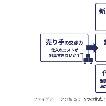
ファイブフォース分析には、
5つの脅威
と