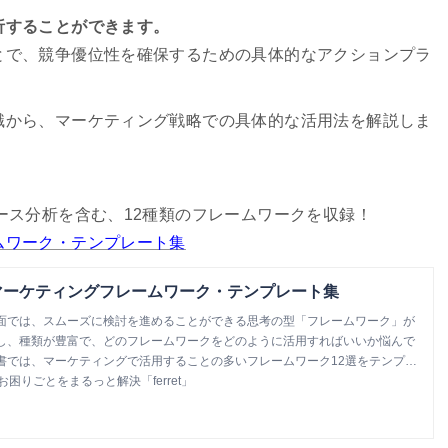
析することができます。
とで、競争優位性を確保するための具体的なアクションプラ
識から、マーケティング戦略での具体的な活用法を解説しま
ース分析を含む、12種類のフレームワークを収録！
ムワーク・テンプレート集
マーケティングフレームワーク・テンプレート集
面では、スムーズに検討を進めることができる思考の型「フレームワーク」が
し、種類が豊富で、どのフレームワークをどのように活用すればいいか悩んで
書では、マーケティングで活用することの多いフレームワーク12選をテンプレ
ークごとに、3種類ずつ入力例を添付しました。
お困りごとをまるっと解決「ferret」