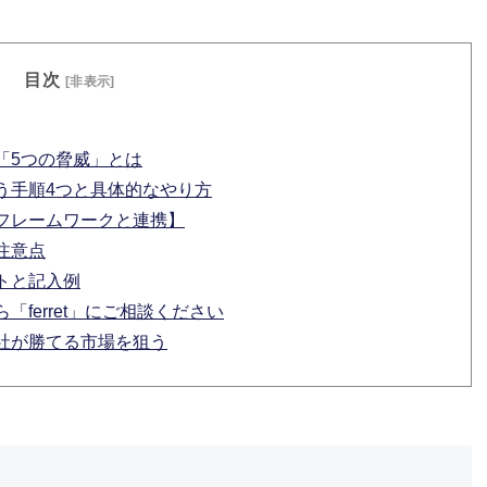
目次
[非表示]
「5つの脅威」とは
う手順4つと具体的なやり方
フレームワークと連携】
注意点
トと記入例
ferret」にご相談ください
社が勝てる市場を狙う