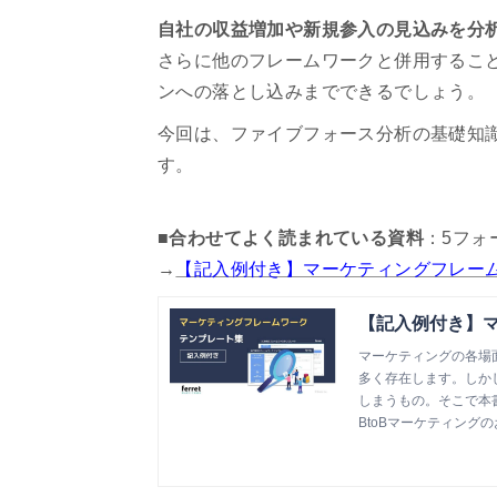
自社の収益増加や新規参入の見込みを分
さらに他のフレームワークと併用するこ
ンへの落とし込みまでできるでしょう。
今回は、ファイブフォース分析の基礎知
す。
■合わせてよく読まれている資料
：5フォ
→
【記入例付き】マーケティングフレー
【記入例付き】
マーケティングの各場
多く存在します。しか
しまうもの。そこで本
ート化。各フレームワ
BtoBマーケティングの