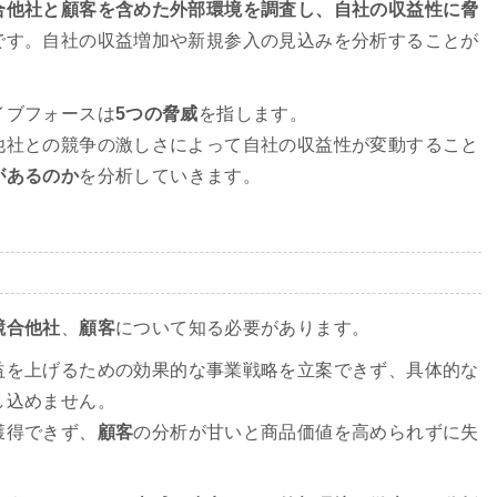
合他社と顧客を含めた外部環境を調査し、自社の収益性に脅
です。自社の収益増加や新規参入の見込みを分析することが
イブフォースは
5つの脅威
を指します。
他社との競争の激しさによって自社の収益性が変動すること
があるのか
を分析していきます。
競合他社
、
顧客
について知る必要があります。
益を上げるための効果的な事業戦略を立案できず、具体的な
し込めません。
獲得できず、
顧客
の分析が甘いと商品価値を高められずに失