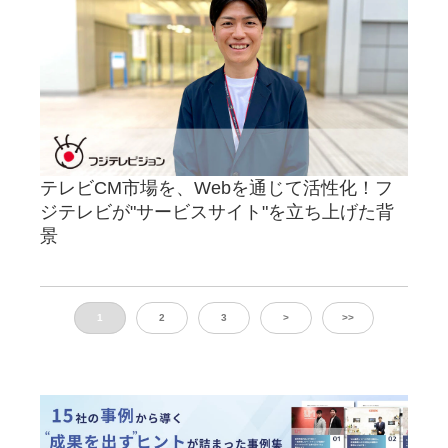
テレビCM市場を、Webを通じて活性化！フ
ジテレビが"サービスサイト"を立ち上げた背
景
1
2
3
>
>>