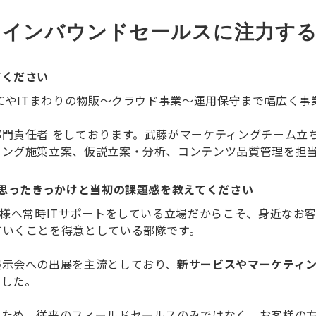
にインバウンドセールスに注力す
てください
PCやITまわりの物販～クラウド事業～運用保守まで幅広く事
門責任者 をしております。武藤がマーケティングチーム立
ィング施策立案、仮説立案・分析、コンテンツ品質管理を担
と思ったきっかけと当初の課題感を教えてください
客様へ常時ITサポートをしている立場だからこそ、身近なお
ていくことを得意としている部隊です。
展示会への出展を主流としており、
新サービスやマーケティ
でした。
たため、従来のフィールドセールスのみではなく、お客様の