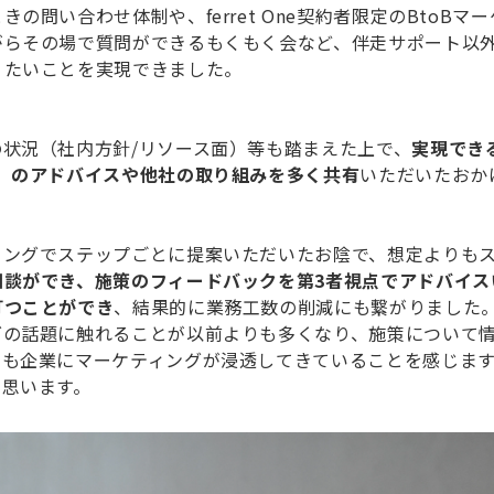
い合わせ体制や、ferret One契約者限定のBtoBマーケテ
がらその場で質問ができるもくもく会など、伴走サポート以
りたいことを実現できました。
状況（社内方針/リソース面）等も踏まえた上で、
実現でき
）のアドバイスや他社の取り組みを多く共有
いただいたおか
ングでステップごとに提案いただいたお陰で、想定よりもス
相談ができ、施策のフィードバックを第3者視点でアドバイス
打つことができ
、結果的に業務工数の削減にも繋がりました
グの話題に触れることが以前よりも多くなり、施策について
でも企業にマーケティングが浸透してきていることを感じま
と思います。