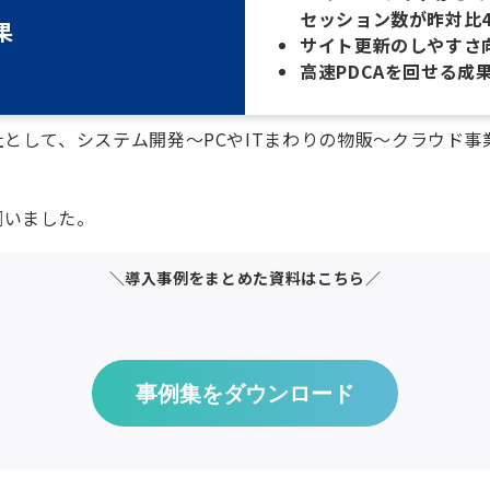
セッション数が昨対比4
果
サイト更新のしやすさ
高速PDCAを回せる成
社として、システム開発～PCやITまわりの物販～クラウド
伺いました。
＼導入事例をまとめた資料はこちら／
事例集をダウンロード