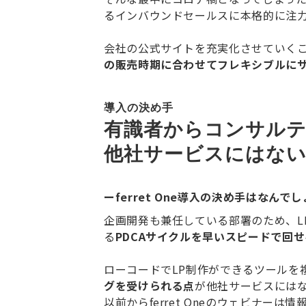
るインバウンドセールスに本格的に注
会社の公式サイトを充実化させていく
の販売時期に合わせてフレキシブルに
導入の決め手
有識者からコンサル
他社サービスにはな
ーferret One導入の決め手はなんで
企画開発も兼任している部署のため、L
る
PDCAサイクルを早いスピードで回
ローコードでLP制作ができるツールを
グを受けられる点
が他社サービスにはない
以前からferret Oneのウェビナ