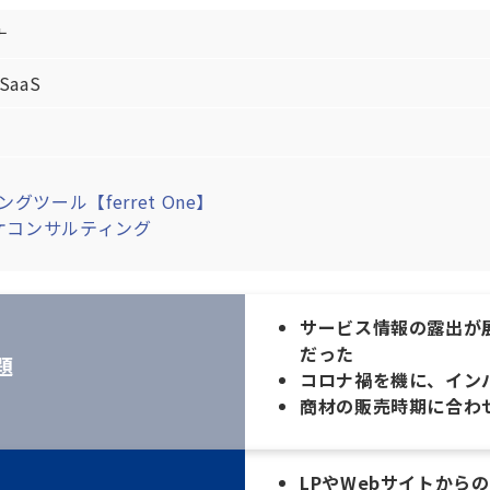
ナ
aaS
グツール【ferret One】
ーケコンサルティング
サービス情報の露出が
だった
題
コロナ禍を機に、イン
商材の販売時期に合わ
LPやWebサイトからの