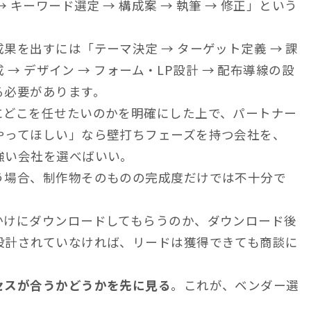
 キーワード選定 → 構成案 → 執筆 → 修正」という
果を出すには「テーマ決定 → ターゲット定義 → 課
 → デザイン → フォーム・LP設計 → 配布導線の設
る必要があります。
にどこを任せたいのかを明確にした上で、パートナー
やってほしい」なら壁打ちフェーズを持つ会社を、
強い会社を選べばいい。
う場合、制作物そのものの完成度だけでは不十分で
かけにダウンロードしてもらうのか、ダウンロード後
設計されていなければ、リードは獲得できても商談に
セスが合うかどうかを先に見る
。これが、ベンダー選