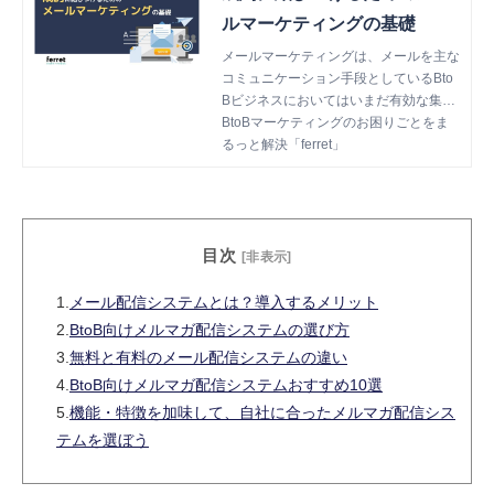
ルマーケティングの基礎
メールマーケティングは、メールを主な
コミュニケーション手段としているBto
Bビジネスにおいてはいまだ有効な集客
施策です。今回ご紹介する資料はメール
BtoBマーケティングのお困りごとをま
マーケティングのメリットや具体的な実
るっと解決「ferret」
施方法などを整理する内容になっていま
す。
目次
[非表示]
1.
メール配信システムとは？導入するメリット
2.
BtoB向けメルマガ配信システムの選び方
3.
無料と有料のメール配信システムの違い
4.
BtoB向けメルマガ配信システムおすすめ10選
5.
機能・特徴を加味して、自社に合ったメルマガ配信シス
テムを選ぼう