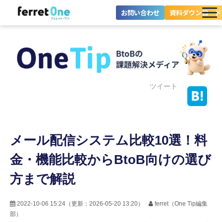
お問い合わせ
資料ダウンロード
ferret Oneとは？
ツール・機能一覧
目的別に探す
ツイート
導入事例
メール配信システム比較10選！料
料金プラン
金・機能比較からBtoB向けの選び
セミナー
方まで解説
お役立ち情報
2022-10-06 15:24
（更新：
2026-05-20 13:20
）
ferret（One Tip編集
部）