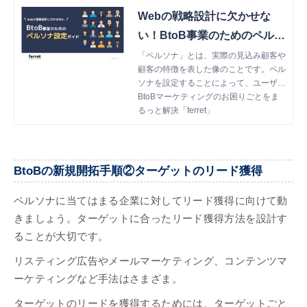
Webの戦略設計に欠かせな
い！BtoB事業のためのペルソ
ナ設定ガイド
「ペルソナ」とは、実際の見込み顧客や
顧客の特徴を表した像のことです。ペル
ソナを設定することによって、ユーザー
視点でのコンテンツ作成が可能になり、
BtoBマーケティングのお困りごとをま
担当者間での意思疎通も円滑に行えるよ
るっと解決「ferret」
うになります。今回はBtoB事業におけ
るペルソナ設定の基本をご紹介します。
BtoBの新規開拓手順②ターゲットのリード獲得
ペルソナに当てはまる企業に対してリード獲得に向けて動
きましょう。ターゲットに合ったリード獲得方法を設計す
ることが大切です。
リスティング広告やメールマーケティング、コンテンツマ
ーケティングなど手法はさまざま。
ターゲットのリードを獲得するためには、ターゲットごと