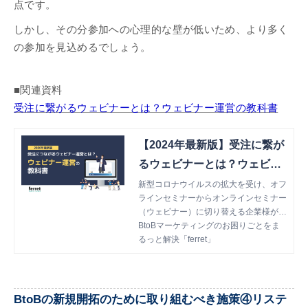
点です。
しかし、その分参加への心理的な壁が低いため、より多く
の参加を見込めるでしょう。
■関連資料
受注に繋がるウェビナーとは？ウェビナー運営の教科書
【2024年最新版】受注に繋が
るウェビナーとは？ウェビナ
ー運営の教科書
新型コロナウイルスの拡大を受け、オフ
ラインセミナーからオンラインセミナー
（ウェビナー）に切り替える企業様が増
えてきました。 本書では、ウェビナー
BtoBマーケティングのお困りごとをま
を開催する上でのポイントや、ウェビナ
るっと解決「ferret」
ーで受注などの成果を上げるためのポイ
ントについてお伝えします。
BtoBの新規開拓のために取り組むべき施策④リステ