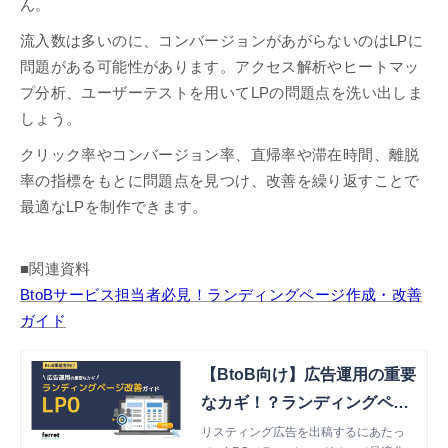
ん。
流入数は多いのに、コンバージョンがあがらないのはLPに
問題がある可能性があります。アクセス解析やヒートマッ
プ分析、ユーザーテストを用いてLPの問題点を洗い出しま
しょう。
クリック率やコンバージョン率、直帰率や滞在時間、離脱
率の指標をもとに問題点を見つけ、改善を繰り返すことで
最適なLPを制作できます。
■関連資料
BtoBサービス担当者必見！ランディングページ作成・改善
ガイド
【BtoB向け】広告運用の重要
なカギ！？ランディングペー
ジ改善ガイド
リスティング広告を出稿するにあたっ