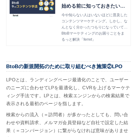
始める前に知っておきたい！
BtoB向け・9つのコンテンツ
今や知らない人はいないほどに普及した
コンテンツマーケティング。しかし、な
手法
んとなく分かったつもりになっていて
も、その「コンテンツマーケティング」
BtoBマーケティングのお困りごとをま
への理解が矮小化されたものになってい
るっと解決「ferret」
ることも少なくありません。「コンテン
ツマーケティングって、何を指すの？」
「具体的にどんな手法があるの？何から
始めればいいの？」そんなお悩みを解決
BtoBの新規開拓のために取り組むべき施策②LPO
するために、本書ではコンテンツマーケ
ティングの実践手法を9種類紹介しま
LPOとは、ランディングページ最適化のことで、ユーザー
す。
のニーズに合わせてLPを最適化し、CVRを上げるマーケテ
ィング手法です。LPとは、検索エンジンからの検索結果で
表示される最初のページを指します。
検索からの流入（＝訪問者）が多かったとしても、問い合
わせや資料請求、メルマガ会員登録など自社で設定した結
果（＝コンバージョン）に繋がらなければ意味がありませ