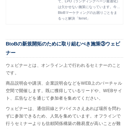
て、LPO（ランディングページ最適化）
は欠かせない施策になっています。今回
ご紹介する資料は、ランディングページ
BtoBマーケティングのお困りごとをま
を作成・改善するにあたって必要な基本
るっと解決「ferret」
的な知識をまとめたものになっていま
す。
BtoBの新規開拓のために取り組むべき施策③ウェビ
ナー
ウェビナーとは、オンライン上で行われるセミナーのこと
です。
商品説明会や講演、企業説明会などをWEB上のバーチャル
空間で開催します。既に獲得しているリードや、WEBサイ
ト、広告などを通じて参加者を集めてください。
ウェビナーは、通信回線とデバイスさえあれば場所を問わ
ずに参加できるため、人気を集めています。オフラインで
行うセミナーよりも信頼関係構築の難易度が高いことが難