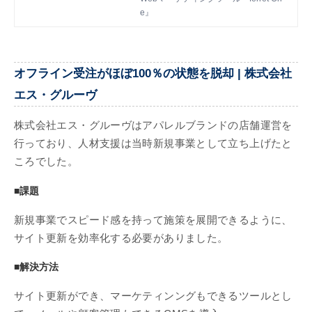
込み顧客獲得のため、ferret Oneを導入
e』
しました。今回はferret One導入前の課
題や導入の決め手、今後の取り組みをお
伺いします。
オフライン受注がほぼ100％の状態を脱却 | 株式会社
エス・グルーヴ
株式会社エス・グルーヴはアパレルブランドの店舗運営を
行っており、人材支援は当時新規事業として立ち上げたと
ころでした。
■課題
新規事業でスピード感を持って施策を展開できるように、
サイト更新を効率化する必要がありました。
■解決方法
サイト更新ができ、マーケティンングもできるツールとし