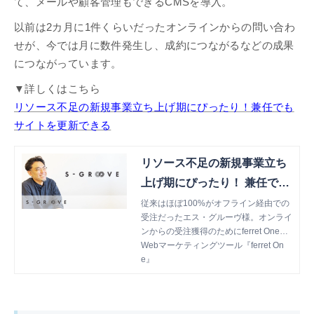
て、メールや顧客管理もできるCMSを導入。
以前は2カ月に1件くらいだったオンラインからの問い合わ
せが、今では月に数件発生し、成約につながるなどの成果
につながっています。
▼詳しくはこちら
リソース不足の新規事業立ち上げ期にぴったり！兼任でも
サイトを更新できる
リソース不足の新規事業立ち
上げ期にぴったり！ 兼任でも
サイトを更新できる
従来はほぼ100%がオフライン経由での
受注だったエス・グルーヴ様。オンライ
ンからの受注獲得のためにferret Oneを
導入され、オンライン経由での受注を実
Webマーケティングツール『ferret On
現されました。
e』