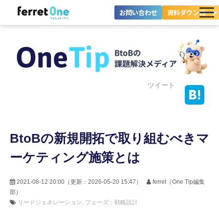
お問い合わせ
資料ダウンロード
ferret Oneとは？
ツール・機能一覧
目的別に探す
ツイート
導入事例
BtoBの新規開拓で取り組むべきマ
料金プラン
ーケティング施策とは
セミナー
お役立ち情報
2021-08-12 20:00
（更新：
2026-05-20 15:47
）
ferret（One Tip編集
部）
リードジェネレーション
フェーズ：戦略設計