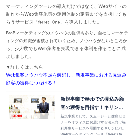
マーケティングツールの導入だけではなく、Webサイトの
制作からWeb集客施策の運用体制の定着までを支援しても
らうサービス
「ferret One」
を導入しました。
BtoBマーケティングのノウハウの提供もあり、自社にマーケテ
ィングの知識が蓄積されていくため、ノウハウがないところか
ら、少
人数でもWeb集客を実現できる体制を作ることに成
功しました。
▼詳しくはこちら
Web集客ノウハウ不足を解消し、新規事業における見込み
顧客の獲得につなげる！
新規事業でWebでの見込み顧
客の獲得を目指す！キリンビ
バレッジ担当者インタビュー
新規事業として、スムージーと健康セミ
ナーをオフィスにお届けする法人向け福
｜ferret One（フェレット ワ
利厚生サービスを展開するキリンビバレ
ン）
ッジ株式会社さま。新規事業における見
Webマーケティングツール『ferret On