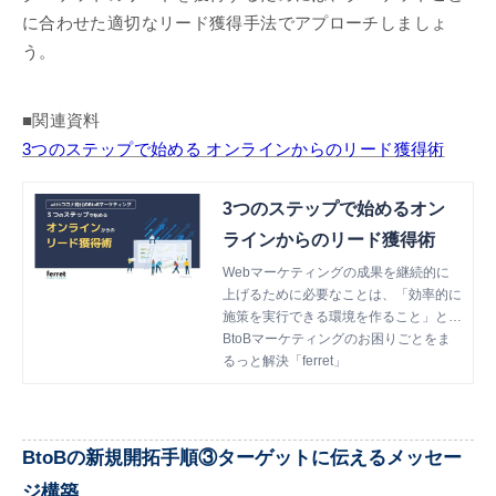
に合わせた適切なリード獲得手法でアプローチしましょ
う。
■関連資料
3つのステップで始める オンラインからのリード獲得術
3つのステップで始めるオン
ラインからのリード獲得術
Webマーケティングの成果を継続的に
上げるために必要なことは、「効率的に
施策を実行できる環境を作ること」と
「成功しやすいBtoBマーケティングの
BtoBマーケティングのお困りごとをま
進め方を学ぶこと」の2つです。本書で
るっと解決「ferret」
は、「成功しやすいBtoBマーケティン
グの進め方を学ぶこと」を目的として、
ferret がこれまでに実施してきた経験を
もとにオンラインマーケティングを始め
BtoBの新規開拓手順③ターゲットに伝えるメッセー
るのに重要な3つのステップについてお
ジ構築
伝えします。