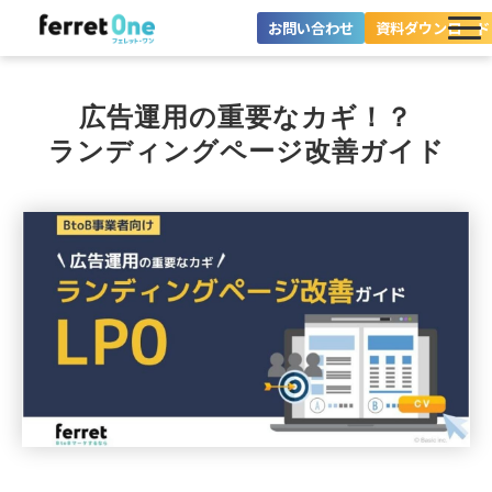
お問い合わせ
資料ダウンロード
ferret Oneとは？
広告運用の重要なカギ！？
ツール・機能一覧
ランディングページ改善ガイド
目的別に探す
導入事例
料金プラン
セミナー
お役立ち情報