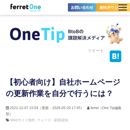
お問い合わせ
資料ダウンロード
ferret Oneとは？
ツール・機能一覧
目的別に探す
ツイート
導入事例
【初心者向け】自社ホームページ
料金プラン
の更新作業を自分で行うには？
セミナー
お役立ち情報
2021-12-07 15:04
（更新：
2026-05-20 17:45
）
ferret（One Tip編集
部）
Webサイト制作
フェーズ：顧客認知