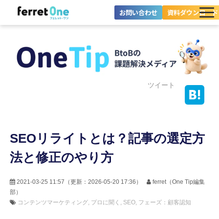
お問い合わせ
資料ダウンロード
ferret Oneとは？
ツール・機能一覧
目的別に探す
ツイート
導入事例
SEOリライトとは？記事の選定方
料金プラン
法と修正のやり方
セミナー
お役立ち情報
2021-03-25 11:57
（更新：
2026-05-20 17:36
）
ferret（One Tip編集
部）
コンテンツマーケティング
プロに聞く
SEO
フェーズ：顧客認知