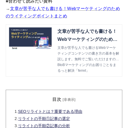
■合わせて読みたい資料
→
文章が苦手な人でも書ける！Webマーケティングのため
のライティングポイントまとめ
文章が苦手な人でも書ける！
Webマーケティングのための
ライティングポイントまとめ
文章が苦手な人でも書けるWebマーケ
ティングコンテンツの書き方の基本を解
説します。無料でご覧いただけますので
ぜひご一読ください。
BtoBマーケティングのお困りごとをま
るっと解決「ferret」
目次
[非表示]
1.
SEOリライトとは？重要である理由
2.
リライトの手順①記事の選定
3.
リライトの手順②記事の分析