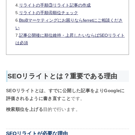
4.
リライトの手順③リライト記事の作成
5.
リライトの手順④順位チェック
6.
BtoBマーケティングにお困りならferretにご相談くださ
い
7.
記事公開後に順位維持・上昇したいならばSEOリライト
は必須
SEOリライトとは？重要である理由
SEOリライトとは、すでに公開した記事をよりGoogleに
評価されるように書き直すこと
です。
検索順位を上げる
目的で行います。
SEOリライトが必要な理由