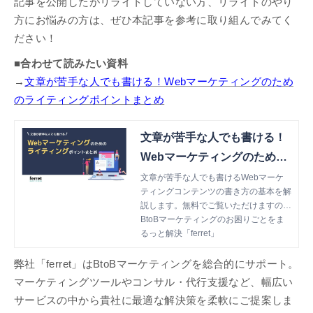
記事を公開したがリライトしていない方、リライトのやり
方にお悩みの方は、ぜひ本記事を参考に取り組んでみてく
ださい！
■合わせて読みたい資料
→
文章が苦手な人でも書ける！Webマーケティングのため
のライティングポイントまとめ
文章が苦手な人でも書ける！
Webマーケティングのための
ライティングポイントまとめ
文章が苦手な人でも書けるWebマーケ
ティングコンテンツの書き方の基本を解
説します。無料でご覧いただけますので
ぜひご一読ください。
BtoBマーケティングのお困りごとをま
るっと解決「ferret」
弊社「ferret」はBtoBマーケティングを総合的にサポート。
マーケティングツールやコンサル・代行支援など、幅広い
サービスの中から貴社に最適な解決策を柔軟にご提案しま