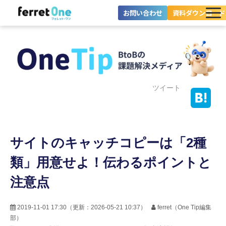
お問い合わせ
資料ダウンロード
ferret Oneとは？
ツール・機能一覧
目的別に探す
ツイート
導入事例
サイトのキャッチコピーは「2種
料金プラン
類」用意せよ！伝わるポイントと
セミナー
注意点
お役立ち情報
2019-11-01 17:30
（更新：
2026-05-21 10:37
）
ferret（One Tip編集
部）