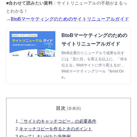
活用いただけます。
■合わせて読みたい資料
：サイトリニューアルの手順がまるっ
とわかる！
→
BtoBマーケティングのためのサイトリニューアルガイド
BtoBマーケティングのための
サイトリニューアルガイド
BtoB企業のリニューアルで成果を出す
には「見た目」を変える以上に、「何を
伝える」Webサイトに作り変えるが重
要なため、マーケティングの見直しも併
Webマーケティングツール『ferret On
せて行うことが成功の秘訣です。BtoB
e』
のサイトリニューアルを成功に導くため
の重要なステップを時系列順に解説しま
す。
目次
[非表示]
1.
「サイトのキャッチコピー」の必要条件
2.
キャッチコピーを作るときのポイント
3.
やってしまいがちな失敗例