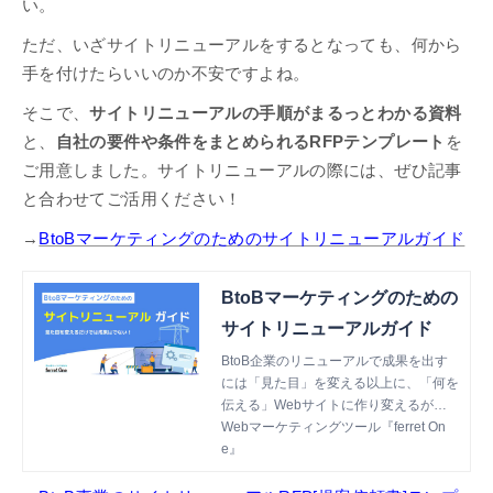
い。
ただ、いざサイトリニューアルをするとなっても、何から
手を付けたらいいのか不安ですよね。
そこで、
サイトリニューアルの手順がまるっとわかる資料
と、
自社の要件や条件をまとめられるRFPテンプレート
を
ご用意しました。サイトリニューアルの際には、ぜひ記事
と合わせてご活用ください！
→
BtoBマーケティングのためのサイトリニューアルガイド
BtoBマーケティングのための
サイトリニューアルガイド
BtoB企業のリニューアルで成果を出す
には「見た目」を変える以上に、「何を
伝える」Webサイトに作り変えるが重
要なため、マーケティングの見直しも併
Webマーケティングツール『ferret On
せて行うことが成功の秘訣です。BtoB
e』
のサイトリニューアルを成功に導くため
の重要なステップを時系列順に解説しま