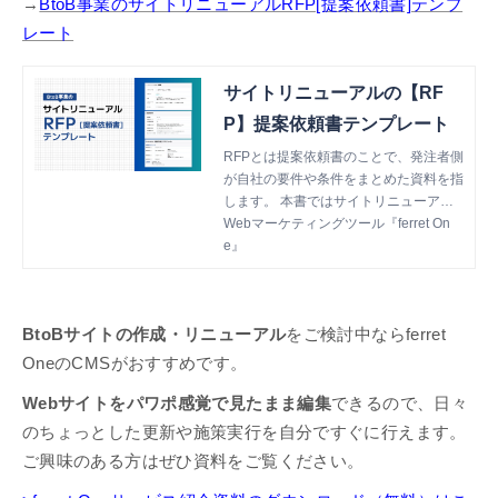
→
BtoB事業のサイトリニューアルRFP[提案依頼書]テンプ
す。
レート
サイトリニューアルの【RF
P】提案依頼書テンプレート
RFPとは提案依頼書のことで、発注者側
が自社の要件や条件をまとめた資料を指
します。 本書ではサイトリニューアル
で使われるRFPをテンプレートとしてま
Webマーケティングツール『ferret On
とめているので、新規サイトの立ち上げ
e』
やサイトリニューアルを依頼する際にご
活用いただけます。
BtoBサイトの作成・リニューアル
をご検討中ならferret
OneのCMSがおすすめです。
Webサイトをパワポ感覚で見たまま編集
できるので、日々
のちょっとした更新や施策実行を自分ですぐに行えます。
ご興味のある方はぜひ資料をご覧ください。