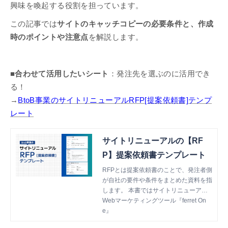
興味を喚起する役割を担っています。
この記事では
サイトのキャッチコピーの必要条件と、作成
時のポイントや注意点
を解説します。
■合わせて活用したいシート
：発注先を選ぶのに活用でき
る！
→
BtoB事業のサイトリニューアルRFP[提案依頼書]テンプ
レート
サイトリニューアルの【RF
P】提案依頼書テンプレート
RFPとは提案依頼書のことで、発注者側
が自社の要件や条件をまとめた資料を指
します。 本書ではサイトリニューアル
で使われるRFPをテンプレートとしてま
Webマーケティングツール『ferret On
とめているので、新規サイトの立ち上げ
e』
やサイトリニューアルを依頼する際にご