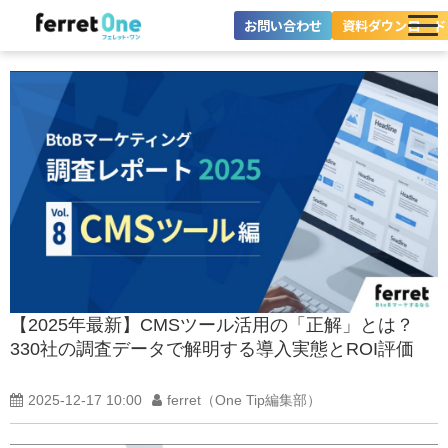
お問い合わせ
資料ダウンロード
ferret Oneとは？
ツール・機能一覧
目的別に探す
導入事例
料金プラン
セミナー
【2025年最新】CMSツール活用の「正解」とは？
330社の調査データで解明する導入実態とROI評価
お役立ち情報
2025-12-17 10:00
ferret（One Tip編集部）