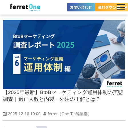
お問い合わせ
資料ダウンロード
ferret Oneとは？
ツール・機能一覧
目的別に探す
導入事例
料金プラン
セミナー
【2025年最新】BtoBマーケティング運用体制の実態
調査｜適正人数と内製・外注の正解とは？
お役立ち情報
2025-12-16 10:00
ferret（One Tip編集部）