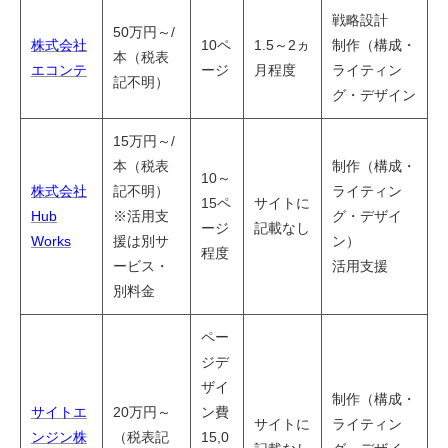
戦略設計
50万円～/
株式会社
10ペ
1.5～2ヵ
制作（構成・
本（税表
エコンテ
ージ
月程度
ライティン
記不明）
グ・デザイン
15万円～/
本（税表
制作（構成・
10～
株式会社
記不明）
ライティン
15ペ
サイトに
Hub
※活用支
グ・デザイ
ージ
記載なし
Works
援は別サ
ン）
程度
ービス・
活用支援
別料金
ペー
ジデ
ザイ
制作（構成・
サイトエ
20万円～
ン費
サイトに
ライティン
ンジン株
（税表記
15,0