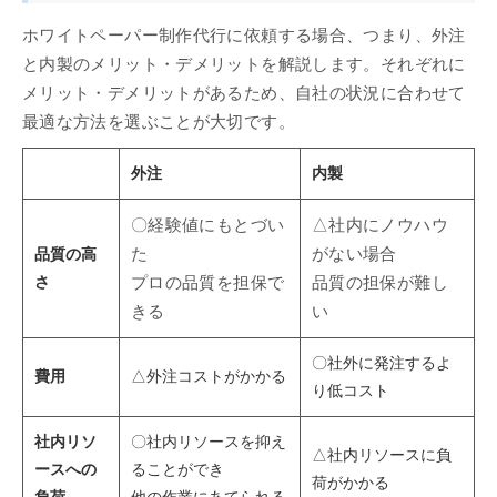
ホワイトペーパー制作代行に依頼する場合、つまり、外注
と内製のメリット・デメリットを解説します。それぞれに
メリット・デメリットがあるため、自社の状況に合わせて
最適な方法を選ぶことが大切です。
外注
内製
〇経験値にもとづい
△社内にノウハウ
品質の高
た
がない場合
さ
プロの品質を担保で
品質の担保が難し
きる
い
〇社外に発注するよ
費用
△外注コストがかかる
り低コスト
社内リソ
〇社内リソースを抑え
△社内リソースに負
ースへの
ることができ
荷がかかる