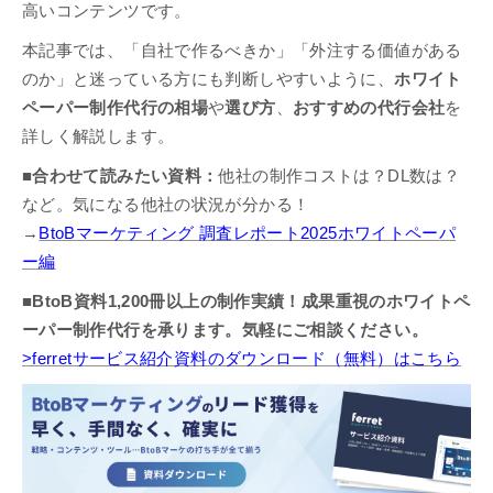
高いコンテンツです。
本記事では、「自社で作るべきか」「外注する価値がある
のか」と迷っている方にも判断しやすいように、
ホワイト
ペーパー制作代行の相場
や
選び方
、
おすすめの代行会社
を
詳しく解説します。
■合わせて読みたい資料：
他社の制作コストは？DL数は？
など。気になる他社の状況が分かる！
→
BtoBマーケティング 調査レポート2025ホワイトペーパ
ー編
■BtoB資料1,200冊以上の制作実績！成果重視のホワイトペ
ーパー制作代行を承ります。気軽にご相談ください。
>ferretサービス紹介資料のダウンロード（無料）はこちら