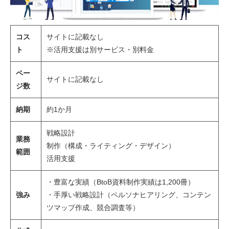
コス
サイトに記載なし
ト
※活用支援は別サービス・別料金
ペー
サイトに記載なし
ジ数
納期
約1か月
戦略設計
業務
制作（構成・ライティング・デザイン）
範囲
活用支援
・豊富な実績（BtoB資料制作実績は1,200冊）
強み
・手厚い戦略設計（ペルソナヒアリング、コンテン
ツマップ作成、競合調査等）