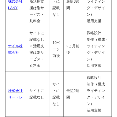
株式会社
※活用支
トに
最短3週
ライティン
LANY
援は別サ
記載
間
グ・デザイ
ービス・
なし
ン）
別料金
活用支援
サイトに
戦略設計
記載なし
制作（構成・
10ペ
ナイル株
※活用支
2ヵ月前
ライティン
ージ
式会社
援は別サ
後
グ・デザイ
前後
ービス・
ン）
別料金
活用支援
戦略設計
サイ
制作（構成・
株式会社
サイトに
トに
最短2週
ライティン
リードレ
記載なし
記載
間
グ・デザイ
なし
ン）
活用支援