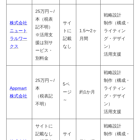
25万円～/
戦略設計
本（税表
株式会社
サイ
制作（構成・
記不明）
ニュート
トに
1.5〜2ヶ
ライティン
※活用支
ラルワー
記載
月間
グ・デザイ
援は別サ
クス
なし
ン）
ービス・
活用支援
別料金
戦略設計
25万円～/
制作（構成・
5ペ
Appmart
本
ライティン
ージ
約1か月
株式会社
（税表記
グ・デザイ
～
不明）
ン）
活用支援
サイトに
戦略設計
記載なし
サイ
制作（構成・