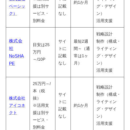
約1か月
ベーシッ
援は別サ
記載
グ・デザイ
ク）
ービス・
なし
ン）
別料金
活用支援
戦略設計
株式会
サイ
最短2週
制作（構成・
目安は25
社
トに
間～（通
ライティン
万円
記載
常は1ヶ
グ・デザイ
NoSHA
～/10P
なし
月）
ン）
PE
活用支援
25万円～/
戦略設計
本（税
サイ
制作（構成・
株式会社
抜）
トに
ライティン
アイコネ
※活用支
約1か月
記載
グ・デザイ
クト
援は別サ
なし
ン）
ービス・
活用支援
別料金