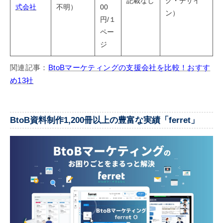
記載なし
グ・デザイ
式会社
不明）
00
ン）
円/１
ペー
ジ
関連記事：
BtoBマーケティングの支援会社を比較！おすす
め13社
BtoB資料制作1,200冊以上の豊富な実績「ferret」