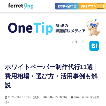
お問い合わせ
資料ダウンロード
ferret Oneとは？
ツール・機能一覧
目的別に探す
ツイート
導入事例
ホワイトペーパー制作代行11選｜
料金プラン
費用相場・選び方・活用事例も解
セミナー
説
お役立ち情報
2025-03-13 16:43
（更新：
2026-07-15 10:26
）
ferret（One Tip編集
部）