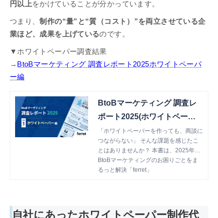
円以上
をかけていることが分かっています。
つまり、
制作の“量”と“質（コスト）”を両立させている企
業ほど、成果を上げている
のです。
▼ホワイトペーパー調査結果
→
BtoBマーケティング 調査レポート2025ホワイトペーパ
ー編
BtoBマーケティング 調査レ
ポート2025(ホワイトペーパ
ー編)
「ホワイトペーパーを作っても、商談に
つながらない」 そんな課題を感じたこ
とはありませんか？ 本書は、2025年に
実施した最新の独自調査（n=330）をも
BtoBマーケティングのお困りごとをま
とに、 ホワイトペーパー施策の実態・
るっと解決「ferret」
成果・課題、そして今後の活用戦略を徹
底的に分析した調査レポートです。 “作
って終わり”にしない、成果につながる
ホワイトペーパー運用の ヒントを得た
自社にあったホワイトペーパー制作代