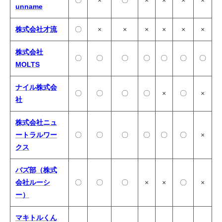
unname
株式会社才流
〇
×
×
×
×
×
×
株式会社
〇
〇
〇
〇
〇
〇
〇
MOLTS
ナイル株式会
〇
〇
〇
〇
×
〇
×
社
株式会社ニュ
ートラルワー
〇
〇
〇
〇
〇
〇
×
クス
バズ部（株式
会社ルーシ
〇
〇
〇
×
×
〇
×
ー）
マキトルくん