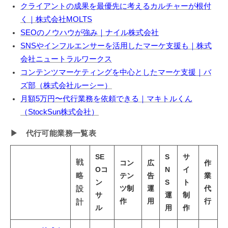
クライアントの成果を最優先に考えるカルチャーが根付
く｜株式会社MOLTS
SEOのノウハウが強み｜ナイル株式会社
SNSやインフルエンサーを活用したマーケ支援も｜株式
会社ニュートラルワークス
コンテンツマーケティングを中心としたマーケ支援｜バ
ズ部（株式会社ルーシー）
月額5万円〜代行業務を依頼できる｜マキトルくん
（StockSun株式会社）
▶ 代行可能業務一覧表
SE
S
サ
戦
コン
広
作
Oコ
N
イ
略
テン
告
業
ン
S
ト
ツ制
運
代
設
サ
運
制
作
用
行
計
ル
用
作