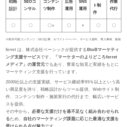
戦略
SEOコ
コンテン
広告
SNS
作業
ト制
ンサル
ツ制作
運用
運用
代行
設計
作
〇
〇
〇
〇
〇
〇
×
※
※制作可能コンテンツ：SEO記事、ホワイトペーパー、サービス資料、導入事例、動画
ferret は、株式会社ベーシックが提供する
BtoBマーケティ
ング支援サービス
です。
「マーケターのよりどころferret
メディア」の運営元
でもあり、豊富な知見と実績をもとに
マーケティング支援を行っています。
2000社以上の支援実績、サービス継続率99％以上という高
い満足度を誇り、戦略設計からツール提供、Webサイト制
作、コンテンツ制作・施策実行の代行まで、幅広いサービ
スを提供。
その中から
、必要な支援だけを過不足なく組み合わせられ
る
ため、
自社のマーケティング課題に応じた最適な支援を
受けられる点が魅力
です。