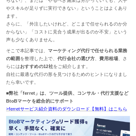
らない」、または「やるべき施策は分かっていても、人手
やスキルが足りずに実行できない」ということはよくあり
ます。
さらに、「外注したいけれど、どこまで任せられるのか分
からない」「コストに見合う成果が出るのか不安」という
声も少なくありません。
そこで本記事では、
マーケティング代行で任せられる業務
の範囲
を整理した上で、
代行会社の選び方
、
費用相場
、さ
らには
おすすめの12社
をご紹介します。
自社に最適な代行の形を見つけるためのヒントになりまし
たら幸いです。
■弊社「ferret」は、ツール提供、コンサル・代行支援など
BtoBマーケを総合的にサポート
>ferretサービス紹介資料のダウンロード【無料】はこちら