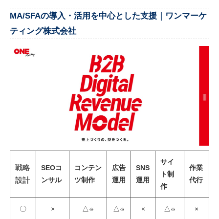
MA/SFAの導入・活用を中心とした支援｜ワンマーケ
ティング株式会社
サイ
戦略
SEOコ
コンテン
広告
SNS
作業
ト制
ンサル
ツ制作
運用
運用
代行
設計
作
〇
×
△
△
×
△
×
※
※
※