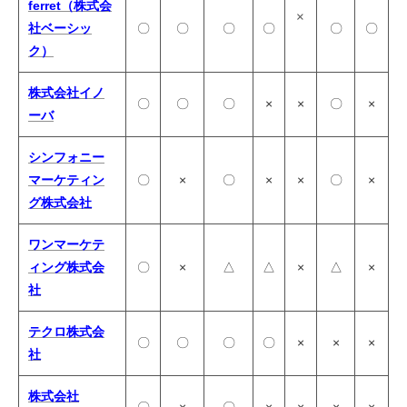
ferret（株式会
×
社ベーシッ
〇
〇
〇
〇
〇
〇
ク）
株式会社イノ
〇
〇
〇
×
×
〇
×
ーバ
シンフォニー
マーケティン
〇
×
〇
×
×
〇
×
グ株式会社
ワンマーケテ
ィング株式会
〇
×
△
△
×
△
×
社
テクロ株式会
〇
〇
〇
〇
×
×
×
社
株式会社
〇
×
〇
×
×
×
×