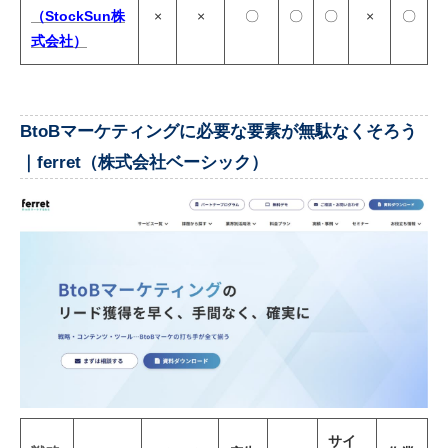
（StockSun株
×
×
〇
〇
〇
×
〇
式会社）
BtoBマーケティングに必要な要素が無駄なくそろう
｜ferret（株式会社ベーシック）
サイ