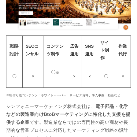
サイ
戦略
SEOコ
コンテン
広告
SNS
作業
ト制
ンサル
ツ制作
運用
運用
代行
設計
作
〇
※
〇
×
×
×
〇
×
※制作可能コンテンツ：ホワイトペーパー、サービス資料、導入事例、動画など
シンフォニーマーケティング株式会社は、
電子部品・化学
などの製造業向けBtoBマーケティングに特化した支援を提
供する企業
です。製造業ならではの専門性の高い商材や長
期的な営業プロセスに対応したマーケティング戦略の設計