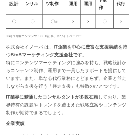
ンサル
ツ制作
運用
運用
代行
設計
作
〇
〇
〇
×
×
〇
×
※
※制作可能コンテンツ：SEO記事、ホワイトペーパー
株式会社イノーバ は、
IT企業を中心に豊富な支援実績を持
つBtoBマーケティング支援会社です
。
特にコンテンツマーケティングに強みを持ち、戦略設計か
らコンテンツ制作、運用まで一貫したサポートを提供して
います。また、単なる代行業務にとどまらず、企業と並走
しながら支援を行う「伴走支援」も特徴のひとつです。
IT業界に精通したコンサルタントが多数在籍
しており、業
界特有の課題やトレンドを踏まえた戦略立案やコンテンツ
制作が期待できるでしょう。
企業実績