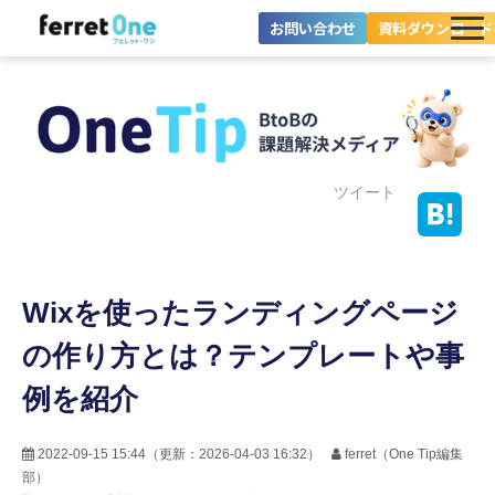
お問い合わせ
資料ダウンロード
ferret Oneとは？
ツール・機能一覧
目的別に探す
ツイート
導入事例
Wixを使ったランディングページ
料金プラン
の作り方とは？テンプレートや事
セミナー
例を紹介
お役立ち情報
2022-09-15 15:44
（更新：
2026-04-03 16:32
）
ferret（One Tip編集
部）