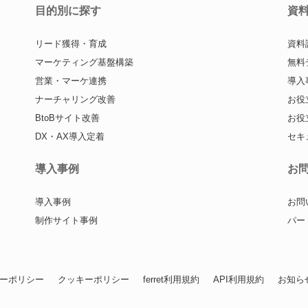
目的別に探す
資
リード獲得・育成
資料
マーケティング基盤構築
無料
営業・マーケ連携
導入
ナーチャリング改善
お役
BtoBサイト改善
お役
DX・AX導入定着
セキ
導入事例
お
導入事例
お問
制作サイト事例
パー
ーポリシー
クッキーポリシー
ferret利用規約
API利用規約
お知ら