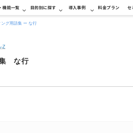
・機能一覧
目的別に探す
導入事例
料金プラン
セ
ィング用語集 ー な行
A-Z
語集　な行