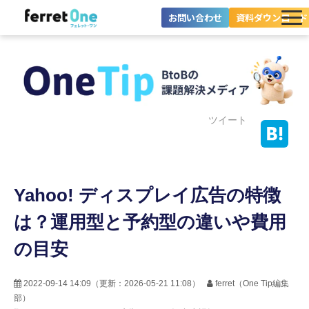
お問い合わせ
資料ダウンロード
ferret Oneとは？
ツール・機能一覧
目的別に探す
ツイート
導入事例
Yahoo! ディスプレイ広告の特徴
料金プラン
は？運用型と予約型の違いや費用
セミナー
の目安
お役立ち情報
2022-09-14 14:09
（更新：
2026-05-21 11:08
）
ferret（One Tip編集
部）