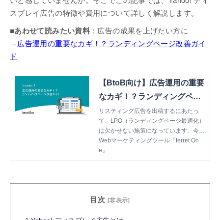
いと感じていませんか。そこでこの記事では、Yahoo! ディ
スプレイ広告の特徴や費用について詳しく解説します。
■あわせて読みたい資料
：広告の成果を上げたい方に
→
広告運用の重要なカギ！？ランディングページ改善ガイ
ド
【BtoB向け】広告運用の重要
なカギ！？ランディングペー
ジ改善ガイド
リスティング広告を出稿するにあたっ
て、LPO（ランディングページ最適化）
は欠かせない施策になっています。今回
ご紹介する資料は、ランディングページ
Webマーケティングツール『ferret On
を作成・改善するにあたって必要な基本
e』
的な知識をまとめたものになっていま
す。
目次
[非表示]