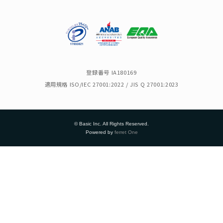
登録番号 IA180169
適用規格 ISO/IEC 27001:2022 / JIS Q 27001:2023
© Basic Inc. All Rights Reserved.
Powered by
ferret One