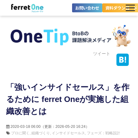
お問い合わせ
資料ダウンロード
ferret Oneとは？
ツール・機能一覧
目的別に探す
ツイート
導入事例
「強いインサイドセールス」を作
料金プラン
るために ferret Oneが実施した組
セミナー
織改善とは
お役立ち情報
2020-03-18 06:00
（更新：
2026-05-20 16:24
）
プロに聞く
組織づくり
インサイドセールス
フェーズ：戦略設計