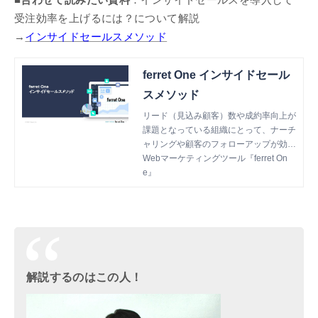
受注効率を上げるには？について解説
→
インサイドセールスメソッド
ferret One インサイドセール
スメソッド
リード（見込み顧客）数や成約率向上が
課題となっている組織にとって、ナーチ
ャリングや顧客のフォローアップが効率
的に行えるインサイドセールスの導入
Webマーケティングツール『ferret On
は、効果的な施策の一つです。 本書で
e』
は、ferret Oneが実際に取り組身をもと
に、インサイドセールスのノウハウにつ
いて網羅。「インサイドセールスを立ち
上げて受注効率を高めたい！」という方
はぜひご覧くださいませ。
解説するのはこの人！