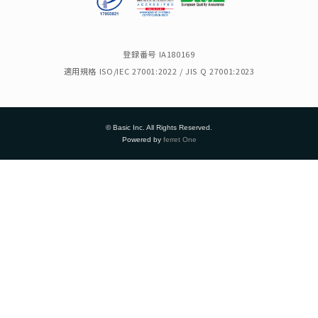
登録番号 IA180169
適用規格 ISO/IEC 27001:2022 / JIS Q 27001:2023
© Basic Inc. All Rights Reserved.
Powered by
ferret One