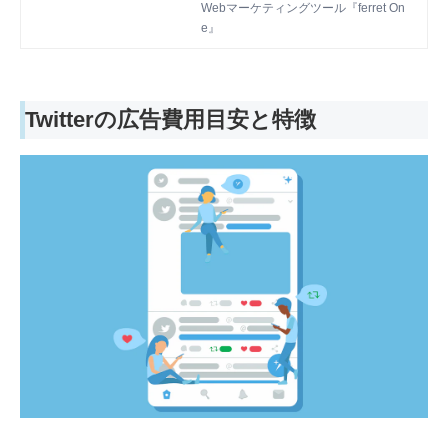
があるのでしょうか。Facebookに広告
Webマーケティングツール『ferret On
配信することで得られるメリットや実際
e』
の費用、BtoBの成功事例をわかりやす
く解説します。
Twitterの広告費用目安と特徴