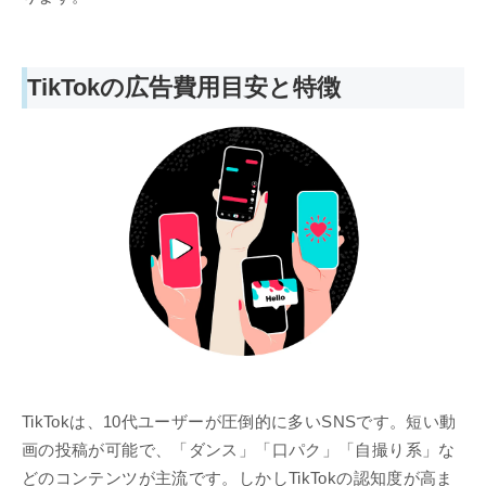
TikTokの広告費用目安と特徴
TikTokは、10代ユーザーが圧倒的に多いSNSです。短い動
画の投稿が可能で、「ダンス」「口パク」「自撮り系」な
どのコンテンツが主流です。しかしTikTokの認知度が高ま