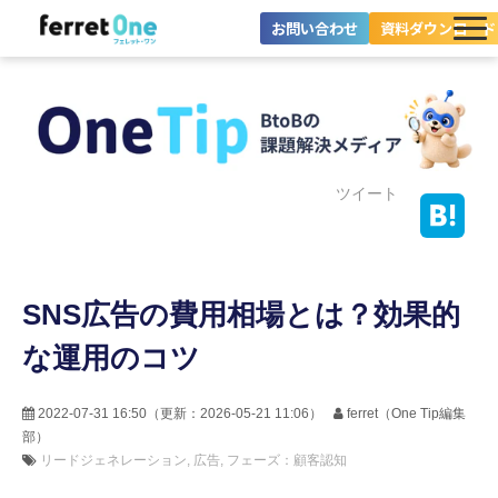
お問い合わせ
資料ダウンロード
ferret Oneとは？
ツール・機能一覧
目的別に探す
ツイート
導入事例
SNS広告の費用相場とは？効果的
料金プラン
な運用のコツ
セミナー
お役立ち情報
2022-07-31 16:50
（更新：
2026-05-21 11:06
）
ferret（One Tip編集
部）
リードジェネレーション
広告
フェーズ：顧客認知