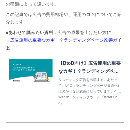
の種類によって違います。
この記事では広告の費用相場や、運用のコツについてご紹
介します。
■あわせて読みたい資料
：広告の成果を上げたい方に
→
広告運用の重要なカギ！？ランディングページ改善ガイ
ド
【BtoB向け】広告運用の重要
なカギ！？ランディングペー
ジ改善ガイド
リスティング広告を出稿するにあたっ
て、LPO（ランディングページ最適化）
は欠かせない施策になっています。今回
ご紹介する資料は、ランディングページ
Webマーケティングツール『ferret On
を作成・改善するにあたって必要な基本
e』
的な知識をまとめたものになっていま
す。