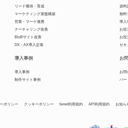
リード獲得・育成
資料
マーケティング基盤構築
無料
営業・マーケ連携
導入
ナーチャリング改善
お役
BtoBサイト改善
お役
DX・AX導入定着
セキ
導入事例
お
導入事例
お問
制作サイト事例
パー
ーポリシー
クッキーポリシー
ferret利用規約
API利用規約
お知ら