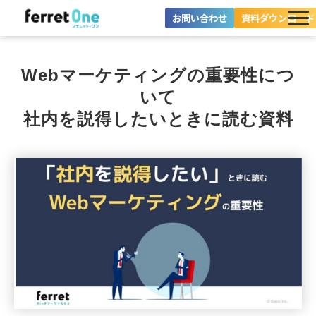
お問い合わせ
資料ダウンロード
ferret Oneとは？
Webマーケティングの重要性につ
ツール・機能一覧
いて
社内を説得したいときに読む資料
目的別に探す
導入事例
料金プラン
セミナー
お役立ち情報