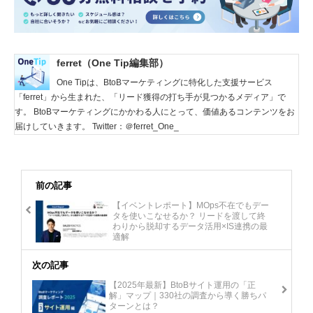
ferret（One Tip編集部）
One Tipは、BtoBマーケティングに特化した支援サービス
「ferret」から生まれた、「リード獲得の打ち手が見つかるメディア」で
す。 BtoBマーケティングにかかわる人にとって、価値あるコンテンツをお
届けしていきます。 Twitter：＠ferret_One_
前の記事
【イベントレポート】MOps不在でもデー
タを使いこなせるか？ リードを渡して終
わりから脱却するデータ活用×IS連携の最
適解
次の記事
【2025年最新】BtoBサイト運用の「正
解」マップ｜330社の調査から導く勝ちパ
ターンとは？