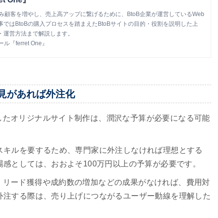
込み顧客を増やし、売上高アップに繋げるために、BtoB企業が運営しているWeb
ではBtoBの購入プロセスを踏まえたBtoBサイトの目的・役割を説明した上
・運営方法まで解説します。
ferret One』
見があれば外注化
したオリジナルサイト制作は、潤沢な予算が必要になる可能
スキルを要するため、専門家に外注しなければ理想とする
場感としては、おおよそ100万円以上の予算が必要です。
、リード獲得や成約数の増加などの成果がなければ、費用対
外注する際は、売り上げにつながるユーザー動線を理解した