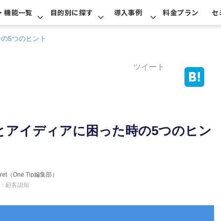
・機能一覧
目的別に探す
導入事例
料金プラン
セ
の5つのヒント
ツイート
とアイディアに困った時の5つのヒン
erret（One Tip編集部）
：顧客認知