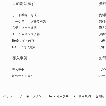
目的別に探す
資
リード獲得・育成
資料
マーケティング基盤構築
無料
営業・マーケ連携
導入
ナーチャリング改善
お役
BtoBサイト改善
お役
DX・AX導入定着
セキ
導入事例
お
導入事例
お問
制作サイト事例
パー
ーポリシー
クッキーポリシー
ferret利用規約
API利用規約
お知ら