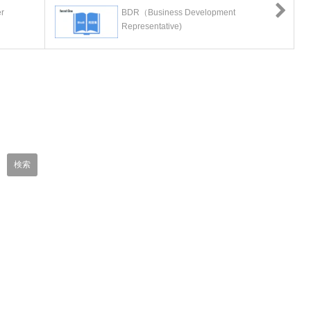
r
BDR（Business Development
Representative)