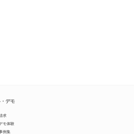
料・デモ
請求
デモ体験
事例集