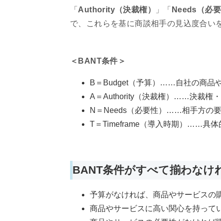
「
Authority（決裁権）
」「
Needs（必
で、これらを基に商談相手の見込度合い
＜BANT条件＞
B＝Budget（予算）……自社の商
A＝Authority（決裁権）……決
N＝Needs（必要性）……相手方
T＝Timeframe（導入時期）……
BANT条件がすべて揃わなけ
予算がなければ、商品やサービスの
商品やサービスに高い関心を持って