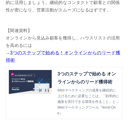
的に活用しましょう。継続的なコンタクトで顧客との関係
性が密になり、営業活動がスムーズになるはずです。
【関連資料】
オンラインから見込み顧客を獲得し、ハウスリストの活用
を高めるには
3つのステップで始める！オンラインからのリード獲
→
得術
3つのステップで始める オン
ラインからのリード獲得術
Webマーケティングの成果を継続的に
上げるために必要なことは、「効率的に
施策を実行できる環境を作ること」と
「成功しやすいBtoBマーケティングの
Webマーケティングツール『ferret On
進め方を学ぶこと」の2つです。本書で
e』
は、「成功しやすいBtoBマーケティン
グの進め方を学ぶこと」を目的として、