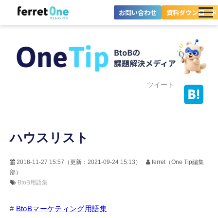
お問い合わせ
資料ダウンロード
ferret Oneとは？
ツール・機能一覧
目的別に探す
ツイート
導入事例
ハウスリスト
料金プラン
セミナー
2018-11-27 15:57
（更新：
2021-09-24 15:13
）
ferret（One Tip編集
部）
お役立ち情報
BtoB用語集
#
BtoBマーケティング用語集