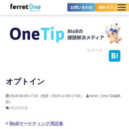
お問い合わせ
資料ダウンロード
ferret Oneとは？
ツール・機能一覧
目的別に探す
ツイート
導入事例
オプトイン
料金プラン
セミナー
2018-06-05 17:32
（更新：
2019-11-09 17:06
）
ferret（One Tip編集
部）
お役立ち情報
BtoB用語集
#
BtoBマーケティング用語集