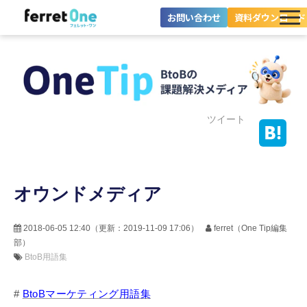
お問い合わせ
資料ダウンロード
ferret Oneとは？
ツール・機能一覧
目的別に探す
ツイート
導入事例
オウンドメディア
料金プラン
セミナー
2018-06-05 12:40
（更新：
2019-11-09 17:06
）
ferret（One Tip編集
部）
お役立ち情報
BtoB用語集
#
BtoBマーケティング用語集