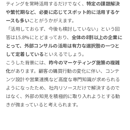
ティングを常時活用するだけでなく、
特定の課題解決
や繁忙期など、必要に応じてスポット的に活用するケ
ースも多い
ことがうかがえます
。
「活用しておらず、今後も検討していない」という回
答は15.8%にとどまっており
、
全体の8割以上の企業に
とって、外部コンサルの活用は有力な選択肢の一つと
して定着している
といえるでしょう
。
こうした背景には、
昨今のマーケティング施策の複雑
化
があります
。顧客の購買行動の変化に伴い、コンテ
ンツ設計や営業連携など高度な専門知識が求められる
ようになったため、社内リソースだけで解決するので
はなく、外部の知見を積極的に取り入れようとする動
きが強まっていると考えられます。