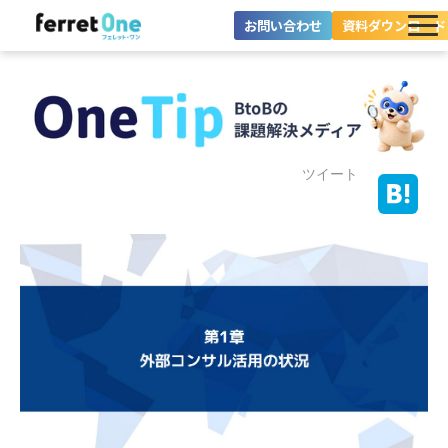
お問い合わせ
資料ダウンロード
ferret Oneとは？
ツール・機能一覧
目的別に探す
ツイート
導入事例
料金プラン
セミナー
お役立ち情報