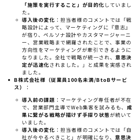
「施策を実行すること」が目的化
していまし
た
。
導入後の変化
：担当者様のコメントでは「戦
略設計によって、マーケティングに『意志』
が宿り
、ペルソナ設計やカスタマージャーニ
ー、営業戦略まで網羅されたことで、事業の
方向性をマーケティングが牽引できるように
なりました
。全社で戦略が統一され、
意思決
定が迅速化
されました
。」と成果を実感され
ました。
B株式会社様（従業員100名未満/BtoBサービ
ス）
：
導入前の課題
：マーケティング専任者が不在
で、営業部門主導でWeb集客を試みるも、
成
果に繋がる戦略が描けず手探り状態
が続いて
いました
。
導入後の変化
：担当者様のコメントでは「自
社が今やるべきこと」が明確になり、
意思決