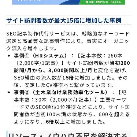
サイト訪問者数が最大15倍に増加した事例
SEO記事制作代行サービスは、戦略的なキーワード
選定と高品質な記事制作により、着実にオーガニッ
ク流入を増やします
。
事例①（HRシステム）
：【記事本数：260本
（2,000字/1記事）】サイト訪問者数が
当初200
訪問/月から、3,000訪問以上/月と
変化を遂げ、
SEO経由の流入数が
15倍
に増加しました
。その
後、安定したCV獲得へと繋がっています
。
事例②（土木業向け業務効率化ツール）
：【記
事本数：30本（2,000字/1記事）】主要キーワ
ードでのSEO順位1位獲得などにより、サイト訪
問者数が当初100未満の状態から、600を超える
ようになり、
6倍以上
に増加しました
。
リソース・ノウハウ不足を解決する