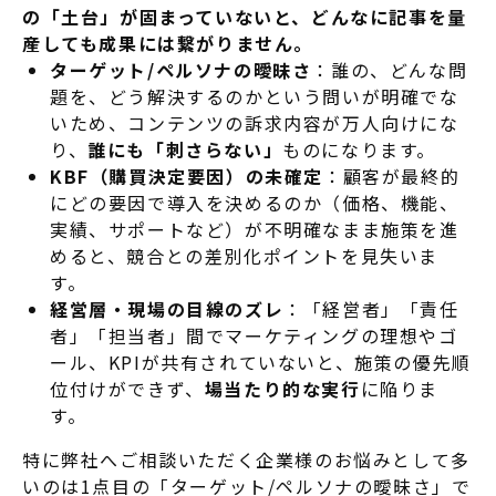
の「土台」が固まっていないと、どんなに記事を量
産しても成果には繋がりません
。
ターゲット/ペルソナの曖昧さ
：誰の、どんな問
題を、どう解決するのかという問いが明確でな
いため、コンテンツの訴求内容が万人向けにな
り、
誰にも「刺さらない」
ものになります
。
KBF（購買決定要因）の未確定
：顧客が最終的
にどの要因で導入を決めるのか（価格、機能、
実績、サポートなど）が不明確なまま施策を進
めると、競合との差別化ポイントを見失いま
す
。
経営層・現場の目線のズレ
：「経営者」「責任
者」「担当者」間でマーケティングの理想やゴ
ール、KPIが共有されていないと、施策の優先順
位付けができず、
場当たり的な実行
に陥りま
す
。
特に弊社へご相談いただく企業様のお悩みとして多
いのは1点目の「ターゲット/ペルソナの曖昧さ」で