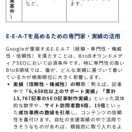
業
など。
ます
。
案
件
）
E-E-A-Tを高めるための専門家・実績の活用
Googleが重視するE-E-A-T（経験・専門性・権威
性・信頼性）を満たすことは、BtoBオウンドメデ
ィアSEOにおいて必須条件です。特に専門性の高い
BtoB領域では、誰が、どんな実績に基づいて書い
ているかが検索順位に大きく影響します
。
実績（信頼性・権威性）の明示
：例えば、記事
中で
「6,650社以上のサポート実績」
「累計
13,767記事のSEO記事制作実績」
といった具体
的な数字や、
サイト訪問者数6倍、15倍
といっ
た
成功事例の数値を引用
し、コンテンツの信頼
性を裏付けます。自社の支援実績の中で活用で
きそうなものがあれば、積極的に取り入れるよ