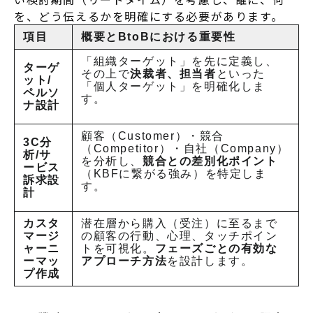
を、どう伝えるかを明確にする必要があります
。
項目
概要とBtoBにおける重要性
「組織ターゲット」を先に定義し、
ターゲ
その上で
決裁者、担当者
といった
ット/
「個人ターゲット」を明確化しま
ペルソ
す
。
ナ設計
顧客（Customer）・競合
3C分
（Competitor）・自社（Company）
析/サ
を分析し、
競合との差別化ポイント
ービス
（KBFに繋がる強み）を特定しま
訴求設
す
。
計
カスタ
潜在層から購入（受注）に至るまで
マージ
の顧客の行動、心理、タッチポイン
ャーニ
トを可視化。
フェーズごとの有効な
ーマッ
アプローチ方法
を設計します
。
プ作成