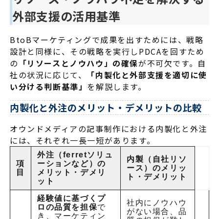
外部支援の活用基準
BtoBマーケティングで成果を出すためには、戦略
設計と同様に、その戦略を実行しPDCAを回すため
の
「リソースとノウハウ」の確保
が不可欠です
。自
社の状況に応じて、
「内製化と外部支援を適切に使
い分ける判断基準」
を解説します。
内製化と外注のメリット・デメリットの比較
オウンドメディアの記事制作における内製化と外注
には、それぞれ一長一短があります
。
外注（ferretソリュ
内製（自社リソ
項
ーションなど）の
ース）のメリッ
目
メリット・デメリ
ト・デメリット
ット
経験値に基づくプ
社内にノウハウ
ロの品質を担保
で
がない場合、品
き、マーケティン