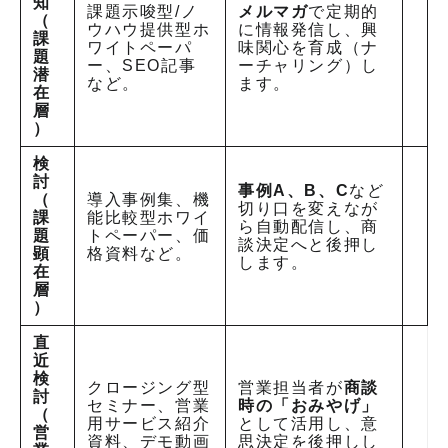
知
課題示唆型/ノ
メルマガ
で定期的
（
ウハウ提供型ホ
に情報発信し、興
課
ワイトペーパ
味関心を育成（ナ
題
ー、SEO記事
ーチャリング）し
潜
など。
ます
。
在
層
）
検
討
事例A、B、C
など
（
導入事例集、機
切り口を変えなが
課
能比較型ホワイ
ら自動配信し、商
題
トペーパー、価
談決定へと後押し
顕
格資料など。
します
。
在
層
）
直
近
検
クロージング型
営業担当者が
商談
討
セミナー、営業
時の「おみやげ」
（
用サービス紹介
として活用し、意
営
資料、デモ動画
思決定を後押しし