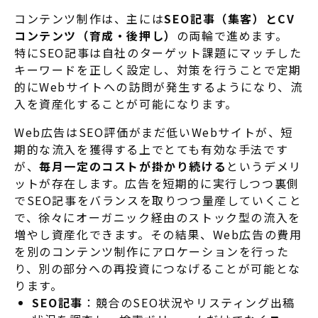
コンテンツ制作は、主には
SEO記事（集客）とCV
コンテンツ（育成・後押し）
の両輪で進めます
。
特にSEO記事は自社のターゲット課題にマッチした
キーワードを正しく設定し、対策を行うことで定期
的にWebサイトへの訪問が発生するようになり、流
入を資産化することが可能になります。
Web広告はSEO評価がまだ低いWebサイトが、短
期的な流入を獲得する上でとても有効な手法です
が、
毎月一定のコストが掛かり続ける
というデメリ
ットが存在します。広告を短期的に実行しつつ裏側
でSEO記事をバランスを取りつつ量産していくこと
で、徐々にオーガニック経由のストック型の流入を
増やし資産化できます。その結果、Web広告の費用
を別のコンテンツ制作にアロケーションを行った
り、別の部分への再投資につなげることが可能とな
ります。
SEO記事
：競合のSEO状況やリスティング出稿