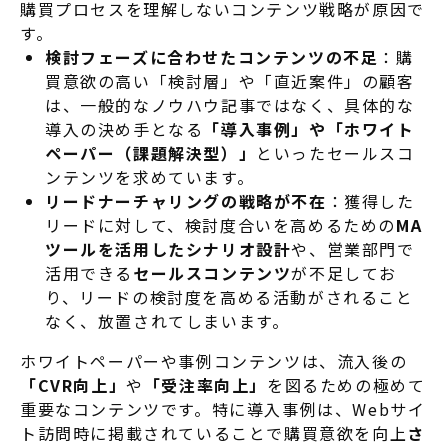
購買プロセスを理解しないコンテンツ戦略が原因で
す。
検討フェーズに合わせたコンテンツの不足
：購
買意欲の高い「検討層」や「直近案件」の顧客
は、一般的なノウハウ記事ではなく、具体的な
導入の決め手となる
「導入事例」や「ホワイト
ペーパー（課題解決型）」
といったセールスコ
ンテンツを求めています
。
リードナーチャリングの戦略が不在
：獲得した
リードに対して、検討度合いを高めるための
MA
ツールを活用したシナリオ設計
や、営業部門で
活用できる
セールスコンテンツ
が不足してお
り、リードの検討度を高める活動がされること
なく、放置されてしまいます
。
ホワイトペーパーや事例コンテンツは、流入後の
「CVR向上」
や
「受注率向上」
を図るための極めて
重要なコンテンツです
。特に導入事例は、Webサイ
ト訪問時に掲載されていることで購買意欲を向上
さ