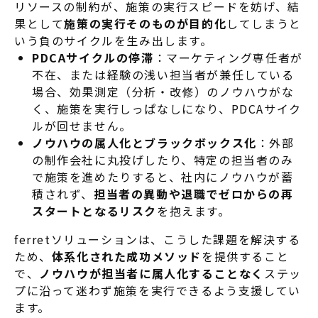
リソースの制約が、施策の実行スピードを妨げ、結
果として
施策の実行そのものが目的化
してしまうと
いう負のサイクルを生み出します
。
PDCAサイクルの停滞
：マーケティング専任者が
不在
、または経験の浅い担当者が兼任している
場合、効果測定（分析・改修）のノウハウがな
く、施策を実行しっぱなしになり、PDCAサイク
ルが回せません
。
ノウハウの属人化とブラックボックス化
：外部
の制作会社に丸投げしたり、特定の担当者のみ
で施策を進めたりすると、社内にノウハウが蓄
積されず、
担当者の異動や退職でゼロからの再
スタートとなるリスク
を抱えます
。
ferretソリューションは、こうした課題を解決する
ため、
体系化された成功メソッド
を提供すること
で
、
ノウハウが担当者に属人化することなく
ステッ
プに沿って迷わず施策を実行できるよう支援してい
ます
。