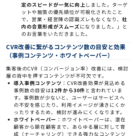
定のスピードが一気に向上
しました
。ターゲ
ットや施策の優先順位が可視化されたこと
で、営業・経営陣の認識ズレもなくなり、
社
内の合意形成がスムーズ
になりました
。」と
のお言葉をいただきました。
CVR改善に繋がるコンテンツ数の目安と効果
（事例コンテンツ・ホワイトペーパー）
集客後のCVR（コンバージョン率）改善には、検討
層の背中を押すコンテンツが不可欠です
。
導入事例コンテンツ
：CVR改善効果が見込める
事例数の目安は
12件から30件
と言われていま
す
。事例数が少ないと、ユーザーはサービスへ
の不安を感じたり、利用イメージが湧きにくか
ったりするため、検討が進みにくくなります
。
ホワイトペーパー
：ホワイトペーパーは、潜在
顧客から顕在顧客まで、あらゆる層に対して育
成（ナーチャリング）できる強力なコンテンツ