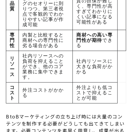
質の担保が難し
品
グのセオリーに則
く
、専門性が高
質
りつつ、
第三者視
すぎてわかりに
点で客観的でわか
くい記事になる
りやすい記事が作
可能性がある
成可能
専
内製と比較すると
商材への高い専
門
商材への専門性に
門性が期待
でき
性
劣る場合がある
る
社内リソースへの
リ
負荷を抑えること
社内リソースに
ソ
ができ
、他のコア
大きな負荷がか
ー
業務に集中できま
かる
ス
す。
コ
外注よりも低コ
外注コストがかか
ス
ストで抑えるこ
る
ト
とが可能
BtoBマーケティングの立ち上げ時には大量のコン
テンツを制作する必要がどうしても出てきてしまい
ます。必要コンテンツを素早く用意し、成果が出る