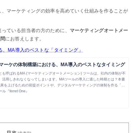
し、マーケティングの効率を高めていく仕組みを作ることが
迷っている担当者の方のために、
マーケティングオートメー
疑問
にお答えします。
ける、MA導入のベストな「タイミング」
ebマーケの体制構築における、MA導入のベストなタイミング
も呼ばれるMA (マーケティングオートメーション) ツールは、社内の体制が不
、活用しきれなくなってしまいます。MAツールの導入に適した時期とは？本書
成果を上げるための前提ポイントや、デジタルマーケティングの体制を作る「順
ります。
ferret One』
目次