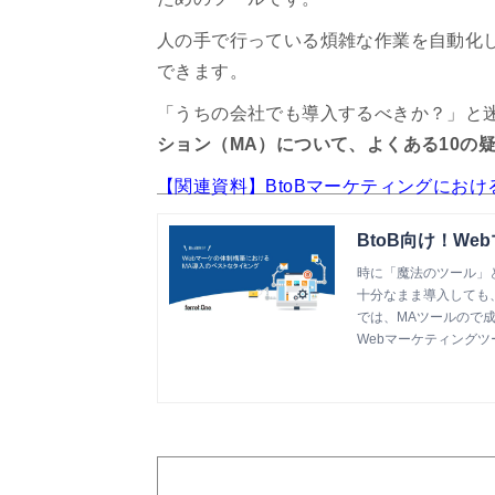
人の手で行っている煩雑な作業を自動化
できます。
「うちの会社でも導入するべきか？」と
ション（MA）について、よくある10の
【関連資料】BtoBマーケティングにお
BtoB向け！W
時に「魔法のツール」と
十分なまま導入しても
では、MAツールので
番」などを解説してお
Webマーケティングツール『