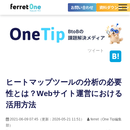
お問い合わせ
資料ダウンロード
ferret Oneとは？
ツール・機能一覧
目的別に探す
ツイート
導入事例
ヒートマップツールの分析の必要
料金プラン
性とは？Webサイト運営における
セミナー
活用方法
お役立ち情報
2021-06-09 07:45
（更新：
2026-05-21 11:51
）
ferret（One Tip編集
部）