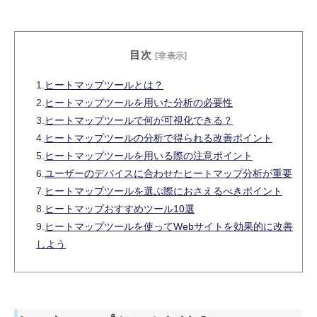
5個リストアップ。改善点と取るべきア
クションを、チェックリスト形式でまと
めました。
目次
[非表示]
1.
ヒートマップツールとは？
2.
ヒートマップツールを用いた分析の必要性
3.
ヒートマップツールで何が可視化できる？
4.
ヒートマップツールの分析で得られる改善ポイント
5.
ヒートマップツールを用いる際の注意ポイント
6.
ユーザーのデバイスに合わせたヒートマップ分析が重要
7.
ヒートマップツールを選ぶ際におさえるべきポイント
8.
ヒートマップおすすめツール10選
9.
ヒートマップツールを使ってWebサイトを効果的に改善
しよう