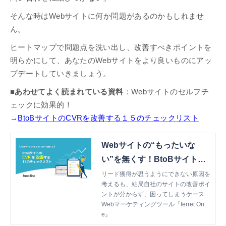
そんな時はWebサイトに何か問題があるのかもしれませ
ん。
ヒートマップで問題点を洗い出し、改善すべきポイントを
明らかにして、あなたのWebサイトをより良いものにアッ
プデートしていきましょう。
■あわせてよく読まれている資料
：Webサイトのセルフチ
ェックに効果的！
→
BtoBサイトのCVRを改善する１５のチェックリスト
Webサイトの“もったいな
い”を無くす！BtoBサイトの
CVRを改善する 15のチェッ
リード獲得が思うようにできない原因を
考えるも、結局自社のサイトの改善ポイ
クリスト
ントが分からず、困ってしまうケースは
多いのではないのでしょうか。本書で
Webマーケティングツール『ferret On
は、ferret Oneとその導入企業のサイト
e』
改善事例から、CVRの改善ポイントを1