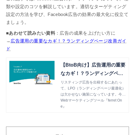
類や設定のコツを解説しています。適切なターゲティング
設定の方法を学び、Facebook広告の効果の最大化に役立て
ましょう。
■あわせて読みたい資料
：広告の成果を上げたい方に
→
広告運用の重要なカギ！？ランディングページ改善ガイ
ド
【BtoB向け】広告運用の重要
なカギ！？ランディングペー
ジ改善ガイド
リスティング広告を出稿するにあたっ
て、LPO（ランディングページ最適化）
は欠かせない施策になっています。今回
ご紹介する資料は、ランディングページ
Webマーケティングツール『ferret On
を作成・改善するにあたって必要な基本
e』
的な知識をまとめたものになっていま
す。