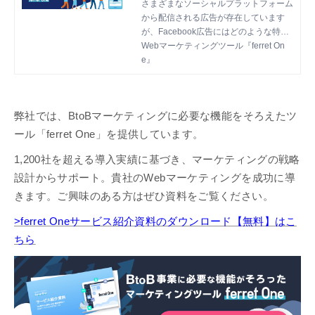
を解説
さまざまなソーシャルプラットフォーム
から配信される広告が存在しています
が、Facebook広告にはどのような特徴
があるのでしょうか。Facebookに広告
Webマーケティングツール『ferret On
配信することで得られるメリットや実際
e』
の費用、BtoBの成功事例をわかりやす
く解説します。
弊社では、BtoBマーケティングに必要な機能をそろえたツ
ール「ferret One」を提供しています。
1,200社を超える導入実績に基づき、マーケティングの戦略
設計からサポート。貴社のWebマーケティングを成功に導
きます。ご興味のある方はぜひ資料をご覧ください。
>ferret Oneサービス紹介資料のダウンロード【無料】はこ
ちら