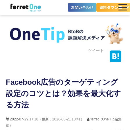
お問い合わせ
資料ダウンロード
ferret Oneとは？
ツール・機能一覧
目的別に探す
ツイート
導入事例
Facebook広告のターゲティング
料金プラン
設定のコツとは？効果を最大化す
セミナー
る方法
お役立ち情報
2022-07-29 17:18
（更新：
2026-05-21 10:41
）
ferret（One Tip編集
部）