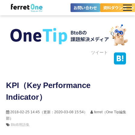
お問い合わせ
資料ダウンロード
ferret Oneとは？
ツール・機能一覧
目的別に探す
ツイート
導入事例
KPI（Key Performance
料金プラン
Indicator）
セミナー
お役立ち情報
2018-02-25 14:45
（更新：
2020-03-08 15:54
）
ferret（One Tip編集
部）
BtoB用語集