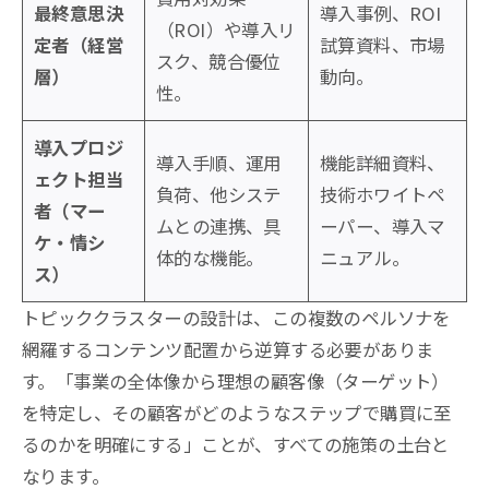
最終意思決
導入事例、ROI
（ROI）や導入リ
定者（経営
試算資料、市場
スク、競合優位
層）
動向。
性。
導入プロジ
導入手順、運用
機能詳細資料、
ェクト担当
負荷、他システ
技術ホワイトペ
者（マー
ムとの連携、具
ーパー、導入マ
ケ・情シ
体的な機能。
ニュアル。
ス）
トピッククラスターの設計は、この複数のペルソナを
網羅するコンテンツ配置から逆算する必要がありま
す。「事業の全体像から理想の顧客像（ターゲット）
を特定し、その顧客がどのようなステップで購買に至
るのかを明確にする」ことが、すべての施策の土台と
なります。