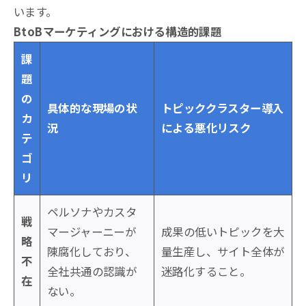
います。
BtoBマーケティングにおける構造的課題
課
題
の
具体的な現場の状
トピッククラスター導入
カ
況
による悪化リスク
テ
ゴ
リ
ペルソナやカスタ
戦
マージャーニーが
成果の低いトピックを大
略
陳腐化しており、
量生産し、サイト全体が
不
全社共通の認識が
迷路化すること。
在
ない。