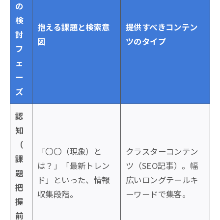
の
検
抱える課題と検索意
提供すべきコンテン
討
図
ツのタイプ
フ
ェ
ー
ズ
認
知
（
「〇〇（現象）と
クラスターコンテン
課
は？」「最新トレン
ツ（SEO記事）。幅
題
ド」といった、情報
広いロングテールキ
把
収集段階。
ーワードで集客。
握
前