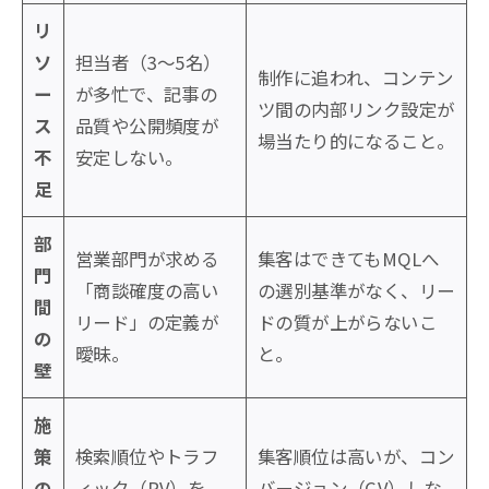
リ
ソ
担当者（3〜5名）
制作に追われ、コンテン
ー
が多忙で、記事の
ツ間の内部リンク設定が
ス
品質や公開頻度が
場当たり的になること。
不
安定しない。
足
部
営業部門が求める
集客はできてもMQLへ
門
「商談確度の高い
の選別基準がなく、リー
間
リード」の定義が
ドの質が上がらないこ
の
曖昧。
と。
壁
施
策
検索順位やトラフ
集客順位は高いが、コン
の
ィック（PV）を
バージョン（CV）しな