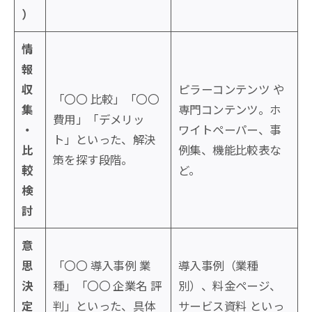
）
情
報
収
ピラーコンテンツ や
「〇〇 比較」「〇〇
集
専門コンテンツ。ホ
費用」「デメリッ
・
ワイトペーパー、事
ト」といった、解決
比
例集、機能比較表な
策を探す段階。
較
ど。
検
討
意
思
「〇〇 導入事例 業
導入事例（業種
決
種」「〇〇 企業名 評
別）、料金ページ、
定
判」といった、具体
サービス資料 といっ