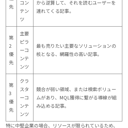
コン
から逆算して、それを読むユーザーを
先
テン
連れてくる記事。
ツ
主要
第
ピラ
2
最も売りたい主要なソリューションの
ーコ
優
核となる、網羅性の高い記事。
ンテ
先
ンツ
クラ
第
スタ
競合が弱い領域、または検索ボリュー
3
ーコ
ムがあり、MQL獲得に繋がる導線が組
優
ンテ
み込める記事。
先
ンツ
特に中堅企業の場合、リソースが限られているため、