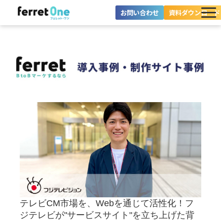
お問い合わせ
資料ダウンロード
ferret Oneとは？
ツール・機能一覧
目的別に探す
導入事例
料金プラン
セミナー
お役立ち情報
テレビCM市場を、Webを通じて活性化！フ
ジテレビが"サービスサイト"を立ち上げた背