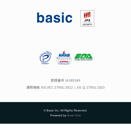
登録番号 IA180169
適用規格 ISO/IEC 27001:2022 / JIS Q 27001:2023
© Basic Inc. All Rights Reserved.
Powered by
ferret One