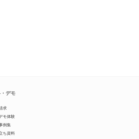
料・デモ
請求
デモ体験
事例集
立ち資料