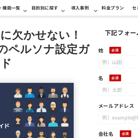
・機能一覧
目的別に探す
導入事例
料金プラン
セ
下記フォー
計に欠かせない！
めのペルソナ設定ガ
姓
イド
名
メールアドレス
会社名