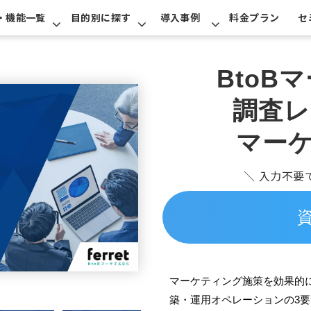
・機能一覧
目的別に探す
導入事例
料金プラン
セ
BtoB
調査レ
マー
＼ 入力不要
マーケティング施策を効果的
築・運用オペレーションの3