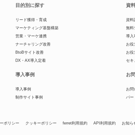
目的別に探す
資
リード獲得・育成
資料
マーケティング基盤構築
無料
営業・マーケ連携
導入
ナーチャリング改善
お役
BtoBサイト改善
お役
DX・AX導入定着
セキ
導入事例
お
導入事例
お問
制作サイト事例
パー
ーポリシー
クッキーポリシー
ferret利用規約
API利用規約
お知ら