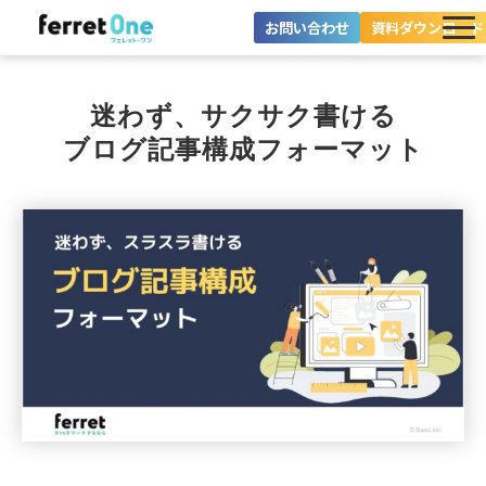
お問い合わせ
資料ダウンロード
ferret Oneとは？
迷わず、サクサク書ける
ツール・機能一覧
ブログ記事構成フォーマット
目的別に探す
導入事例
料金プラン
セミナー
お役立ち情報