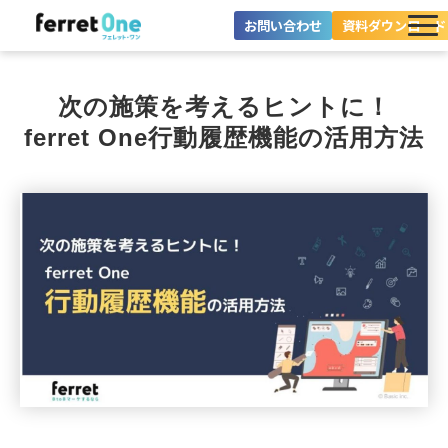
お問い合わせ
資料ダウンロード
ferret Oneとは？
次の施策を考えるヒントに！
ツール・機能一覧
ferret One行動履歴機能の活用方法
目的別に探す
導入事例
料金プラン
セミナー
お役立ち情報