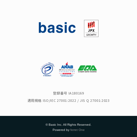
登録番号 IA180169
適用規格 ISO/IEC 27001:2022 / JIS Q 27001:2023
© Basic Inc. All Rights Reserved.
Powered by
ferret One