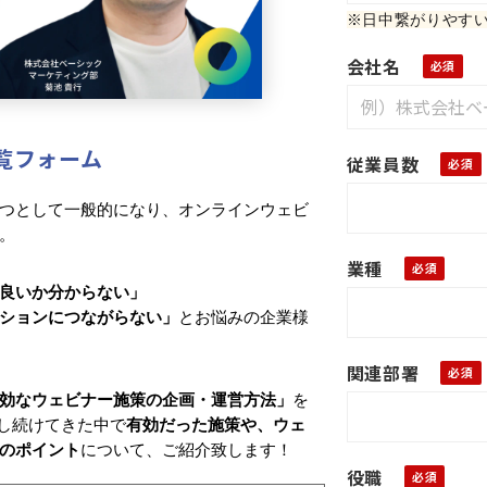
※日中繋がりやす
会社名
覧フォーム
従業員数
つとして一般的になり、オンラインウェビ
。
業種
良いか分からない」
ションにつながらない」
とお悩みの企業様
関連部署
効なウェビナー施策の企画・運営方法」
を
回し続けてきた中で
有効だった施策や、ウェ
のポイント
について、ご紹介致します！
役職