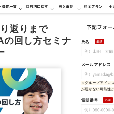
・機能一覧
目的別に探す
導入事例
料金プラン
セ
下記フォー
振り返りまで
CAの回し方セミナ
氏名
ー
メールアドレス
※グループアドレ
が届かない可能性
電話番号