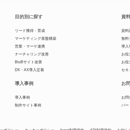
目的別に探す
資
リード獲得・育成
資料
マーケティング基盤構築
無料
営業・マーケ連携
導入
ナーチャリング改善
お役
BtoBサイト改善
お役
DX・AX導入定着
セキ
導入事例
お
導入事例
お問
制作サイト事例
パー