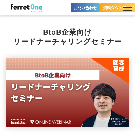
お問い合わせ
資料ダウンロード
ferret Oneとは？
BtoB企業向け
ツール・機能一覧
リードナーチャリングセミナー
目的別に探す
導入事例
料金プラン
セミナー
お役立ち情報