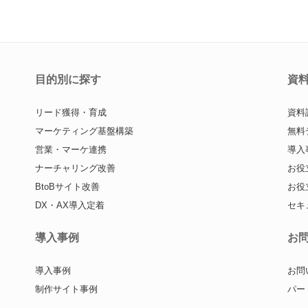
目的別に探す
資
リード獲得・育成
資料
マーケティング基盤構築
無料
営業・マーケ連携
導入
ナーチャリング改善
お役
BtoBサイト改善
お役
DX・AX導入定着
セキ
導入事例
お
導入事例
お問
制作サイト事例
パー