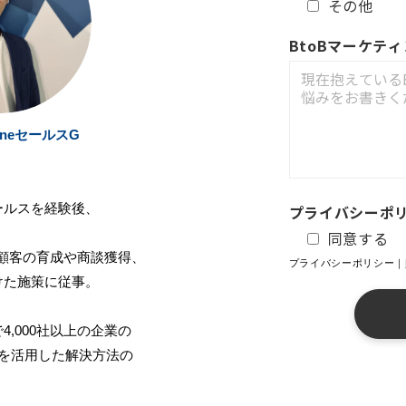
その他
BtoBマーケテ
OneセールスG
ールスを経験後、
プライバシーポ
同意する
込み顧客の育成や商談獲得、
プライバシーポリシー｜
けた施策に従事。
,000社以上の企業の
Oneを活用した解決方法の