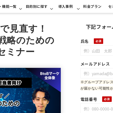
・機能一覧
目的別に探す
導入事例
料金プラン
セ
下記フォー
"で見直す！
ケ戦略のための
氏名
析セミナー
メールアドレス
※グループアドレ
が届かない可能性
電話番号