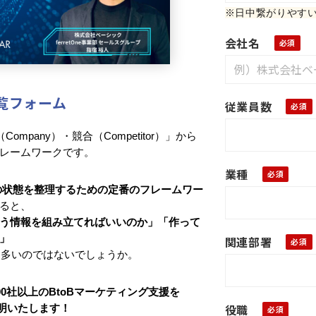
※日中繋がりやす
会社名
覧フォーム
従業員数
ompany）・競合（Competitor）」から
レームワークです。
業種
の状態を整理するための定番のフレームワー
ると、
う情報を組み立てればいいのか」「作って
」
関連部署
は多いのではないでしょうか。
00社以上のBtoBマーケティング支援を
役職
ご説明いたします！