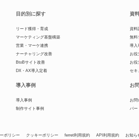
目的別に探す
資
リード獲得・育成
資料
マーケティング基盤構築
無料
営業・マーケ連携
導入
ナーチャリング改善
お役
BtoBサイト改善
お役
DX・AX導入定着
セキ
導入事例
お
導入事例
お問
制作サイト事例
パー
ーポリシー
クッキーポリシー
ferret利用規約
API利用規約
お知ら