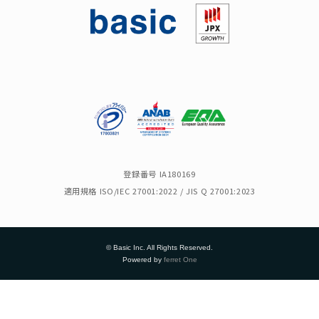
登録番号 IA180169
適用規格 ISO/IEC 27001:2022 / JIS Q 27001:2023
© Basic Inc. All Rights Reserved.
Powered by
ferret One