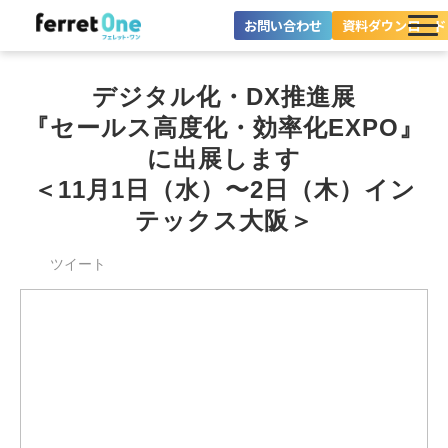
お問い合わせ
資料ダウンロード
ferret Oneとは？
デジタル化・DX推進展
ツール・機能一覧
『セールス高度化・効率化EXPO』
に出展します
目的別に探す
＜11月1日（水）〜2日（木）イン
テックス大阪＞
導入事例
ツイート
料金プラン
セミナー
お役立ち情報