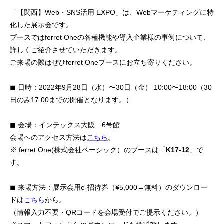
「【関西】Web・SNS活用 EXPO」は、Webマーケティングに特
化した展示会です。
ブースではferret Oneの各種機能や導入企業様の事例について、
詳しくご紹介させていただきます。
ご来場の際はぜひferret Oneブースにお立ち寄りください。
◼ 日時：2022年9月28日（水）〜30日（金） 10:00〜18:00（30
日のみ17:00までの開催となります。）
◼ 会場：インテックス大阪 6号館
会場へのアクセス方法は
こちら
。
※ ferret One(株式会社ベーシック）のブースは「
K17-12
」で
す。
◼ 来場方法：展示会用e-招待券（¥5,000→無料）のダウンロー
ドは
こちら
から。
（情報入力不要・QRコードを会場受付でご提示ください。）