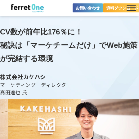
お問い合わせ
資料ダウンロード
ferret Oneとは？
CV数が前年比176％に！
ツール・機能一覧
秘訣は「マーケチームだけ」でWeb施策
目的別に探す
が完結する環境
導入事例
株式会社カケハシ
マーケティング ディレクター
料金プラン
髙田達也 氏
セミナー
お役立ち情報